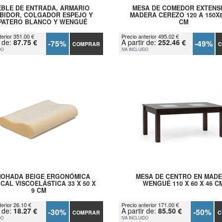
BLE DE ENTRADA, ARMARIO
MESA DE COMEDOR EXTENS
BIDOR, COLGADOR ESPEJO Y
MADERA CEREZO 120 A 150X
PATERO BLANCO Y WENGUÉ
CM
terior 351.00 €
Precio anterior 495.02 €
r de:
87.75 €
A partir de:
252.46 €
-75%
-49%
COMPRAR
C
DO
IVA INCLUIDO
OHADA BEIGE ERGONÓMICA
MESA DE CENTRO EN MAD
CAL VISCOELÁSTICA 33 X 50 X
WENGUÉ 110 X 60 X 46 C
9 CM
terior 26.10 €
Precio anterior 171.00 €
r de:
18.27 €
A partir de:
85.50 €
-30%
-50%
COMPRAR
C
DO
IVA INCLUIDO