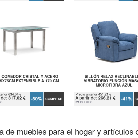
 COMEDOR CRISTAL Y ACERO
SILLÓN RELAX RECLINABL
85X75CM EXTENSIBLE A 170 CM
VIBRATORIO FUNCIÓN MAS
MICROFIBRA AZUL
terior 634.04 €
Precio anterior 451.21 €
r de:
317.02 €
A partir de:
266.21 €
-50%
-41%
COMPRAR
C
DO
IVA INCLUIDO
a de muebles para el hogar y artículos 