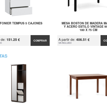
NFONIER TEMPUS 5 CAJONES
MESA BOSTON DE MADERA M
Y ACERO ESTILO VINTAGE 99
180 X 75 CM
r de:
151.25 €
A partir de:
406.51 €
COMPRAR
C
DO
IVA INCLUIDO
TAS