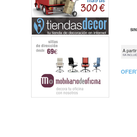
SI
A parti
IVA INCLUI
OFER