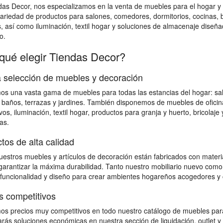
das Decor, nos especializamos en la venta de muebles para el hogar
ariedad de productos para salones, comedores, dormitorios, cocinas, bañ
s, así como iluminación, textil hogar y soluciones de almacenaje diseña
o.
qué elegir Tiendas Decor?
 selección de muebles y decoración
s una vasta gama de muebles para todas las estancias del hogar: salon
 baños, terrazas y jardines. También disponemos de muebles de ofici
vos, iluminación, textil hogar, productos para granja y huerto, bricolaj
as.
tos de alta calidad
estros muebles y artículos de decoración están fabricados con material
 garantizar la máxima durabilidad. Tanto nuestro mobiliario nuevo como
 funcionalidad y diseño para crear ambientes hogareños acogedores y 
s competitivos
s precios muy competitivos en todo nuestro catálogo de muebles para
rás soluciones económicas en nuestra sección de liquidación, outlet y 