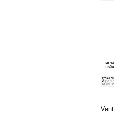
MESA
140X
Precio an
A parti
IVA INCLUI
Vent