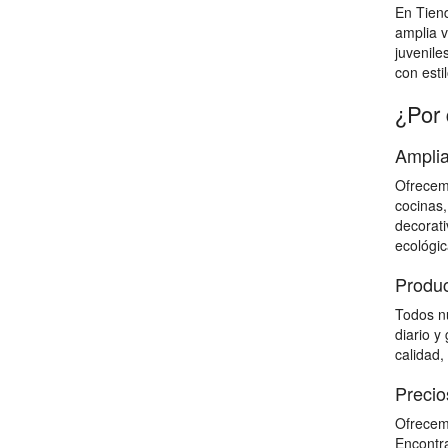
En Tien
amplia v
juvenile
con estil
¿Por 
Amplia
Ofrecemo
cocinas,
decorati
ecológic
Produc
Todos nu
diario y
calidad,
Precio
Ofrecemo
Encontra