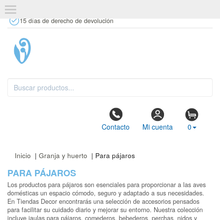
+34 637 67 63 77
info@tiendasdecor.com
Tienda física
15 días de derecho de devolución
Contacto
Mi cuenta
0
Inicio
|
Granja y huerto
| Para pájaros
PARA PÁJAROS
Los productos para pájaros son esenciales para proporcionar a las aves
domésticas un espacio cómodo, seguro y adaptado a sus necesidades.
En Tiendas Decor encontrarás una selección de accesorios pensados
para facilitar su cuidado diario y mejorar su entorno. Nuestra colección
incluye jaulas para pájaros, comederos, bebederos, perchas, nidos y