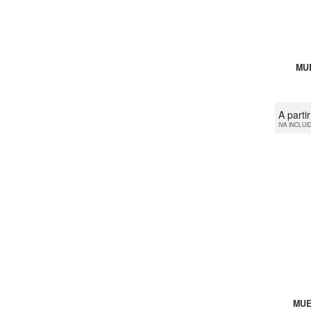
MU
A parti
IVA INCLUI
MUE