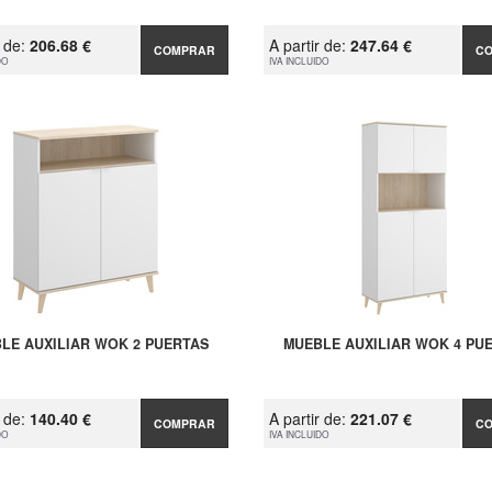
r de:
206.68 €
A partir de:
247.64 €
COMPRAR
C
DO
IVA INCLUIDO
LE AUXILIAR WOK 2 PUERTAS
MUEBLE AUXILIAR WOK 4 PU
r de:
140.40 €
A partir de:
221.07 €
COMPRAR
C
DO
IVA INCLUIDO