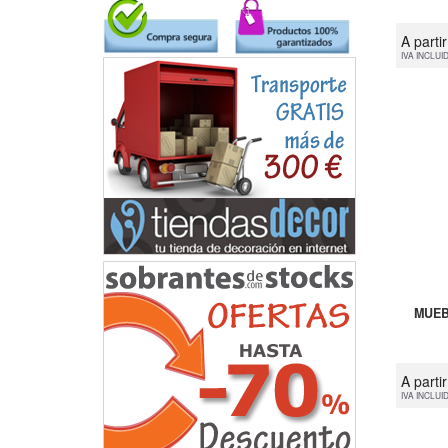
A parti
IVA INCLUI
MUEB
A parti
IVA INCLUI