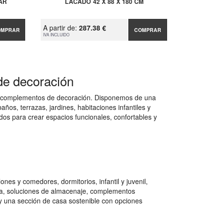
AR
LACADO 42 X 88 X 180 CM
A partir de:
287.38 €
OMPRAR
COMPRAR
IVA INCLUIDO
de decoración
 y complementos de decoración. Disponemos de una
os, terrazas, jardines, habitaciones infantiles y
dos para crear espacios funcionales, confortables y
es y comedores, dormitorios, infantil y juvenil,
na, soluciones de almacenaje, complementos
e y una sección de casa sostenible con opciones