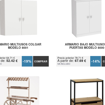
MARIO MULTIUSOS COLGAR
ARMARIO BAJO MULTIUSO
MODELO 8001
PUERTAS MODELO 8000
terior 64.71 €
Precio anterior 78.71 €
r de:
52.42 €
A partir de:
67.69 €
-19%
-14%
COMPRAR
C
DO
IVA INCLUIDO