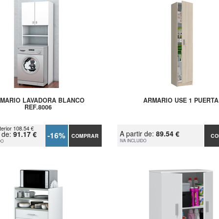
MARIO LAVADORA BLANCO
ARMARIO USE 1 PUERTA
REF.8006
terior 108.54 €
A partir de:
89.54 €
r de:
91.17 €
-16%
COMPRAR
CO
IVA INCLUIDO
DO