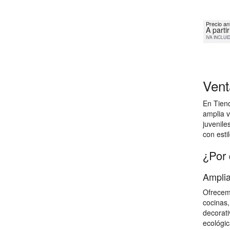
Precio an
A parti
IVA INCLUI
Vent
En Tien
amplia v
juvenile
con estil
¿Por 
Amplia
Ofrecemo
cocinas,
decorati
ecológic