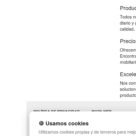
Produc
Todos nu
diario y
calidad,
Precio
Ofrecemo
Encontra
mobiliar
Excele
Nos comp
solucion
producto
POLÍTICA DE PRIVACIDAD
MAPA WEB
CONDICIONES DE USO
PREGUNTAS FRECUENT
🍪 Usamos cookies
CAMBIOS Y
INGRESA A TU CUENTA
DEVOLUCIONES
Utilizamos cookies propias y de terceros para mejo
CONTACTO