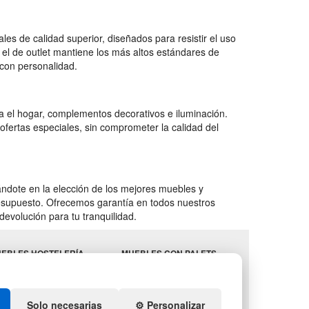
es de calidad superior, diseñados para resistir el uso
 el de outlet mantiene los más altos estándares de
con personalidad.
 el hogar, complementos decorativos e iluminación.
ofertas especiales, sin comprometer la calidad del
ndote en la elección de los mejores muebles y
presupuesto. Ofrecemos garantía en todos nuestros
devolución para tu tranquilidad.
EBLES HOSTELERÍA
MUEBLES CON PALETS
MINISTROS
LOTES DE NAVIDAD
STELERÍA
GESTIÓN DE RESIDUOS
ENDA DE DEPORTES
Solo necesarias
⚙️ Personalizar