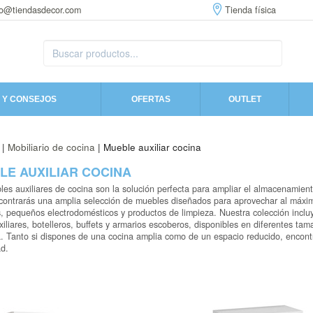
fo@tiendasdecor.com
Tienda física
 Y CONSEJOS
OFERTAS
OUTLET
|
Mobiliario de cocina
| Mueble auxiliar cocina
LE AUXILIAR COCINA
es auxiliares de cocina son la solución perfecta para ampliar el almacenamien
ontrarás una amplia selección de muebles diseñados para aprovechar al máximo 
, pequeños electrodomésticos y productos de limpieza. Nuestra colección inclu
xiliares, botelleros, buffets y armarios escoberos, disponibles en diferentes ta
. Tanto si dispones de una cocina amplia como de un espacio reducido, encont
ad.