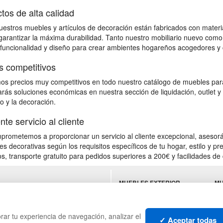
tos de alta calidad
estros muebles y artículos de decoración están fabricados con material
 garantizar la máxima durabilidad. Tanto nuestro mobiliario nuevo como
 funcionalidad y diseño para crear ambientes hogareños acogedores y 
s competitivos
s precios muy competitivos en todo nuestro catálogo de muebles para
rás soluciones económicas en nuestra sección de liquidación, outlet y 
io y la decoración.
nte servicio al cliente
rometemos a proporcionar un servicio al cliente excepcional, asesorá
es decorativas según los requisitos específicos de tu hogar, estilo y 
s, transporte gratuito para pedidos superiores a 200€ y facilidades de 
MUEBLES EXTERIOR
MU
ES
MUEBLES OFICINA
SU
MUEBLES VINTAGE
HO
TI
rar tu experiencia de navegación, analizar el
✓ Aceptar todas