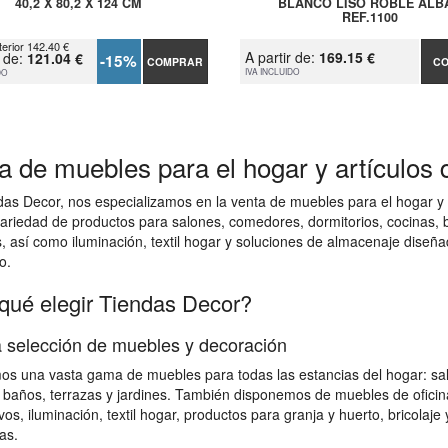
40,2 X 80,2 X 124 CM
BLANCO LISO ROBLE ALB
REF.1100
terior 142.40 €
A partir de:
169.15 €
r de:
121.04 €
-15%
COMPRAR
C
IVA INCLUIDO
DO
a de muebles para el hogar y artículos 
das Decor, nos especializamos en la venta de muebles para el hogar
ariedad de productos para salones, comedores, dormitorios, cocinas, bañ
s, así como iluminación, textil hogar y soluciones de almacenaje diseña
o.
qué elegir Tiendas Decor?
 selección de muebles y decoración
s una vasta gama de muebles para todas las estancias del hogar: salon
 baños, terrazas y jardines. También disponemos de muebles de ofici
vos, iluminación, textil hogar, productos para granja y huerto, bricolaj
as.