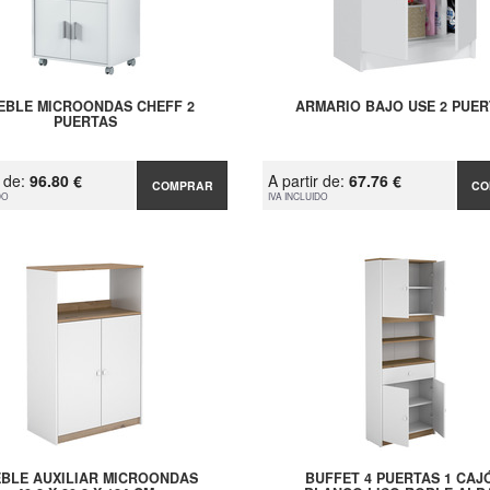
EBLE MICROONDAS CHEFF 2
ARMARIO BAJO USE 2 PUER
PUERTAS
r de:
96.80 €
A partir de:
67.76 €
COMPRAR
CO
DO
IVA INCLUIDO
BLE AUXILIAR MICROONDAS
BUFFET 4 PUERTAS 1 CAJ