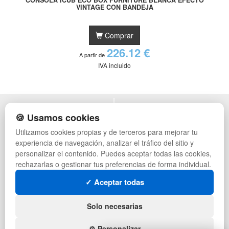
VINTAGE CON BANDEJA
Comprar
226.12 €
A partir de
IVA incluido
POLÍTICA DE PRIVACIDAD
MUEBLES EXTERIOR
🍪 Usamos cookies
CONDICIONES DE USO
MUEBLES OFICINA
Utilizamos cookies propias y de terceros para mejorar tu
CAMBIOS Y DEVOLUCIONES
MUEBLES VINTAGE
experiencia de navegación, analizar el tráfico del sitio y
CONTACTO
MUEBLES HOSTELERÍA
QUIENES SOMOS
SUMINISTROS HOSTELERÍA
personalizar el contenido. Puedes aceptar todas las cookies,
MAPA WEB
TIENDA DE DEPORTES
rechazarlas o gestionar tus preferencias de forma individual.
PREGUNTAS FRECUENTES
MUEBLES CON PALETS
✓ Aceptar todas
INGRESA A TU CUENTA
LOTES DE NAVIDAD
GESTIÓN DE RESIDUOS
SÍGUENOS:
Solo necesarias
⚙️ Personalizar