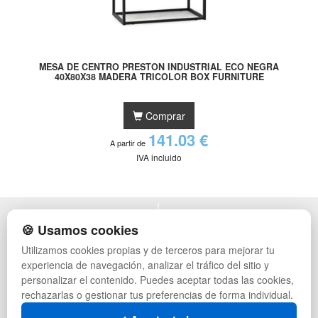
MESA DE CENTRO PRESTON INDUSTRIAL ECO NEGRA
40X80X38 MADERA TRICOLOR BOX FURNITURE
Comprar
141.03 €
A partir de
IVA incluido
POLÍTICA DE PRIVACIDAD
MUEBLES EXTERIOR
🍪 Usamos cookies
CONDICIONES DE USO
MUEBLES OFICINA
Utilizamos cookies propias y de terceros para mejorar tu
CAMBIOS Y DEVOLUCIONES
MUEBLES VINTAGE
experiencia de navegación, analizar el tráfico del sitio y
CONTACTO
MUEBLES HOSTELERÍA
QUIENES SOMOS
SUMINISTROS HOSTELERÍA
personalizar el contenido. Puedes aceptar todas las cookies,
MAPA WEB
TIENDA DE DEPORTES
rechazarlas o gestionar tus preferencias de forma individual.
PREGUNTAS FRECUENTES
MUEBLES CON PALETS