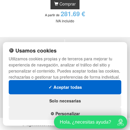
Comprar
281.69 €
A partir de
IVA incluido
POLÍTICA DE PRIVACIDAD
MUEBLES EXTERIOR
🍪 Usamos cookies
CONDICIONES DE USO
MUEBLES OFICINA
Utilizamos cookies propias y de terceros para mejorar tu
CAMBIOS Y DEVOLUCIONES
MUEBLES VINTAGE
experiencia de navegación, analizar el tráfico del sitio y
CONTACTO
MUEBLES HOSTELERÍA
QUIENES SOMOS
SUMINISTROS HOSTELERÍA
personalizar el contenido. Puedes aceptar todas las cookies,
MAPA WEB
TIENDA DE DEPORTES
rechazarlas o gestionar tus preferencias de forma individual.
PREGUNTAS FRECUENTES
MUEBLES CON PALETS
✓ Aceptar todas
INGRESA A TU CUENTA
LOTES DE NAVIDAD
GESTIÓN DE RESIDUOS
SÍGUENOS:
Solo necesarias
⚙️ Personalizar
Hola, ¿necesitas ayuda?
Hola, ¿necesitas ayuda?
© regalosdecor.com - Todos los derechos reservados