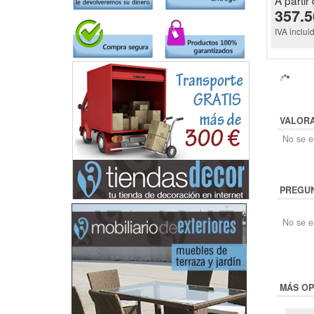
A partir 
357.5
IVA inclui
VALOR
No se en
PREGUN
No se e
MÁS OP