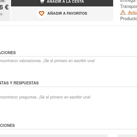
de:
Entrega 
AÑADIR A LA CESTA
6 €
Transpo
Avis
AÑADIR A FAVORITOS
do
Producto
ACIONES
contraron valoraciones. ¡Sé el primero en escribir una!
TAS Y RESPUESTAS
ncontraron preguntas. ¡Sé el primero en escribir una!
CIONES