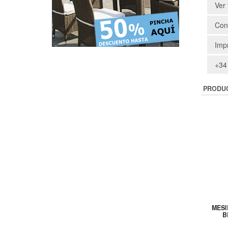
Ver 
Cons
Impr
+34
PRODU
MESI
B