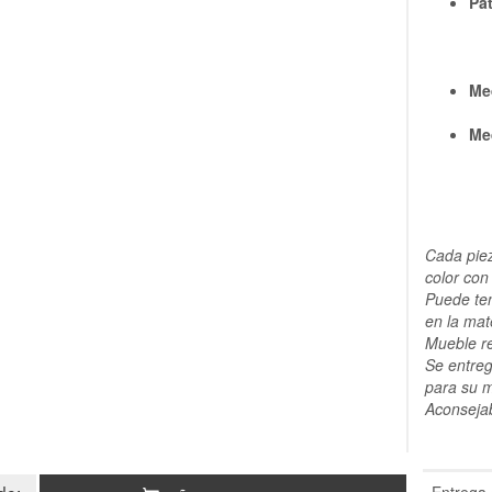
Pa
Me
Me
Cada piez
color con
Puede ten
en la mat
Mueble r
Se entreg
para su 
Aconsejab