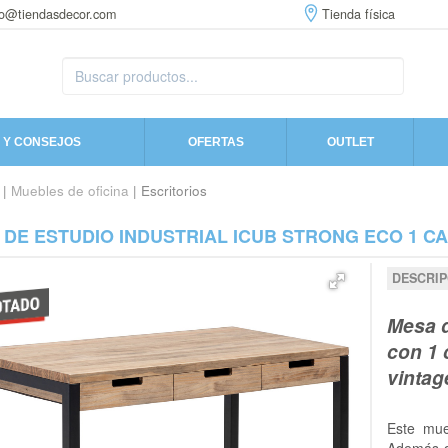
fo@tiendasdecor.com
Tienda física
 Y CONSEJOS
OFERTAS
OUTLET
|
Muebles de oficina
| Escritorios
 DE ESTUDIO INDUSTRIAL ICUB STRONG ECO 1 C
DESCRIP
Mesa d
con 1 
vintag
Este mu