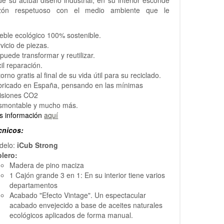
 su actual diseño industrial, en su interior esconde
zón respetuoso con el medio ambiente que le
:
ble ecológico 100% sostenible.
vicio de piezas.
puede transformar y reutilizar.
il reparación.
orno gratis al final de su vida útil para su reciclado.
bricado en España, pensando en las mínimas
isiones CO2
smontable y mucho más.
s información
aquí
cnicos:
delo:
iCub Strong
blero:
Madera de pino maciza
1 Cajón grande 3 en 1: En su interior tiene varios
departamentos
Acabado "Efecto Vintage". Un espectacular
acabado envejecido a base de aceites naturales
ecológicos aplicados de forma manual.