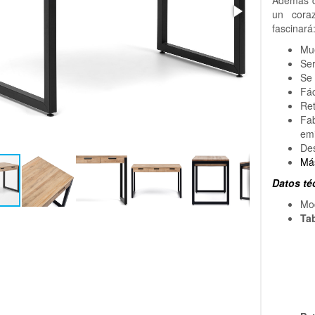
Además de
un cora
fascinará
Mue
Ser
Se 
Fác
Ret
Fa
em
De
Má
Datos té
Mo
Ta