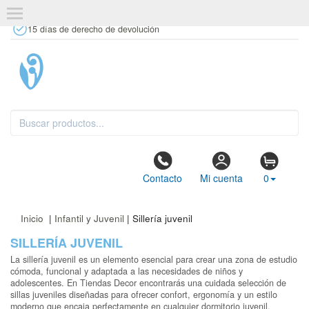
+34 637 67 63 77
info@tiendasdecor.com
Tienda física
15 días de derecho de devolución
Contacto
Mi cuenta
0
Inicio
|
Infantil y Juvenil
| Sillería juvenil
SILLERÍA JUVENIL
La sillería juvenil es un elemento esencial para crear una zona de estudio
cómoda, funcional y adaptada a las necesidades de niños y
adolescentes. En Tiendas Decor encontrarás una cuidada selección de
sillas juveniles diseñadas para ofrecer confort, ergonomía y un estilo
moderno que encaja perfectamente en cualquier dormitorio juvenil.