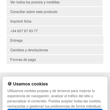
Ver todos los precios y medidas
Consultar sobre este producto
Imprimir ficha
+34 637 67 63 77
Entrega
Cambios y devoluciones
Formas de pago
POLÍTICA DE PRIVACIDAD
MUEBLES EXTERIOR
🍪 Usamos cookies
CONDICIONES DE USO
MUEBLES OFICINA
Utilizamos cookies propias y de terceros para mejorar tu
CAMBIOS Y DEVOLUCIONES
MUEBLES VINTAGE
experiencia de navegación, analizar el tráfico del sitio y
CONTACTO
MUEBLES HOSTELERÍA
QUIENES SOMOS
SUMINISTROS HOSTELERÍA
personalizar el contenido. Puedes aceptar todas las cookies,
MAPA WEB
TIENDA DE DEPORTES
rechazarlas o gestionar tus preferencias de forma individual.