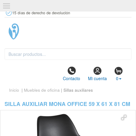
+34 637 67 63 77
info@tiendasdecor.com
Tienda física
15 días de derecho de devolución
Contacto
Mi cuenta
0
Inicio
|
Muebles de oficina
| Sillas auxiliares
SILLA AUXILIAR MONA OFFICE 59 X 61 X 81 CM