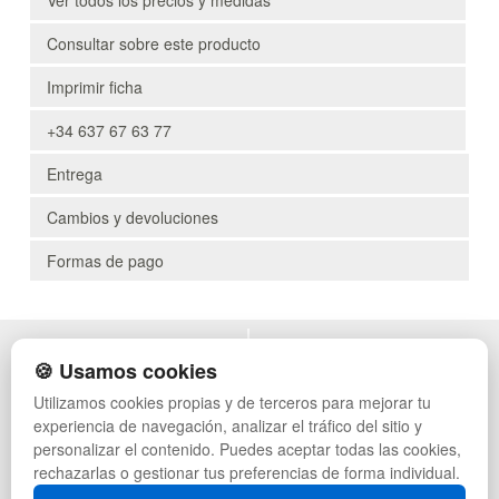
Consultar sobre este producto
Imprimir ficha
+34 637 67 63 77
Entrega
Cambios y devoluciones
Formas de pago
POLÍTICA DE PRIVACIDAD
MUEBLES EXTERIOR
🍪 Usamos cookies
CONDICIONES DE USO
MUEBLES OFICINA
Utilizamos cookies propias y de terceros para mejorar tu
CAMBIOS Y DEVOLUCIONES
MUEBLES VINTAGE
experiencia de navegación, analizar el tráfico del sitio y
CONTACTO
MUEBLES HOSTELERÍA
QUIENES SOMOS
SUMINISTROS HOSTELERÍA
personalizar el contenido. Puedes aceptar todas las cookies,
MAPA WEB
TIENDA DE DEPORTES
rechazarlas o gestionar tus preferencias de forma individual.
PREGUNTAS FRECUENTES
MUEBLES CON PALETS