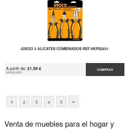
JUEGO 3 ALICATES COMBINADOS REF.HKPS2831
A partir de:
21.59 €
COMPRAR
IVA INCLUIDO
»
1
2
3
4
5
Venta de muebles para el hogar y