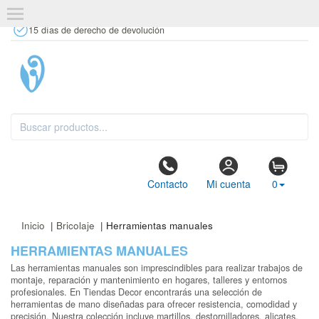
+34 637 67 63 77
info@tiendasdecor.com
Tienda física
15 días de derecho de devolución
Contacto
Mi cuenta
0
Inicio
|
Bricolaje
| Herramientas manuales
HERRAMIENTAS MANUALES
Las herramientas manuales son imprescindibles para realizar trabajos de
montaje, reparación y mantenimiento en hogares, talleres y entornos
profesionales. En Tiendas Decor encontrarás una selección de
herramientas de mano diseñadas para ofrecer resistencia, comodidad y
precisión. Nuestra colección incluye martillos, destornilladores, alicates,