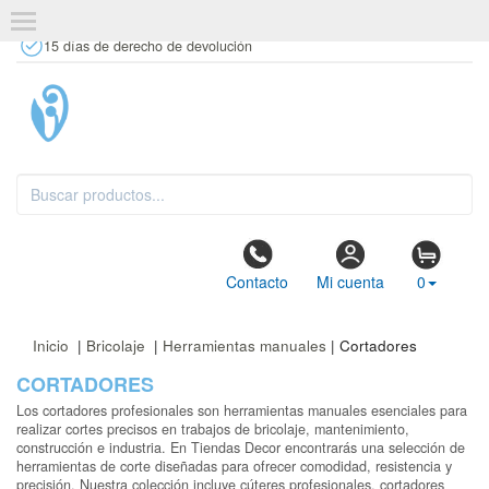
+34 637 67 63 77
info@tiendasdecor.com
Tienda física
15 días de derecho de devolución
Contacto
Mi cuenta
0
Inicio
|
Bricolaje
|
Herramientas manuales
| Cortadores
CORTADORES
Los cortadores profesionales son herramientas manuales esenciales para
realizar cortes precisos en trabajos de bricolaje, mantenimiento,
construcción e industria. En Tiendas Decor encontrarás una selección de
herramientas de corte diseñadas para ofrecer comodidad, resistencia y
precisión. Nuestra colección incluye cúteres profesionales, cortadores