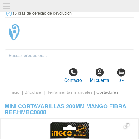
+34 637 67 63 77
info@tiendasdecor.com
Tienda física
15 días de derecho de devolución
Contacto
Mi cuenta
0
Inicio
|
Bricolaje
|
Herramientas manuales
| Cortadores
MINI CORTAVARILLAS 200MM MANGO FIBRA
REF.HMBC0808