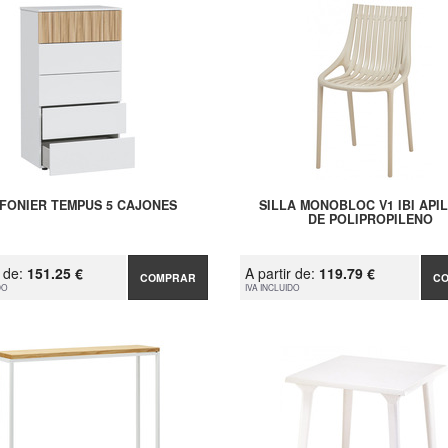
NFONIER TEMPUS 5 CAJONES
SILLA MONOBLOC V1 IBI API
DE POLIPROPILENO
r de:
151.25 €
A partir de:
119.79 €
COMPRAR
C
DO
IVA INCLUIDO