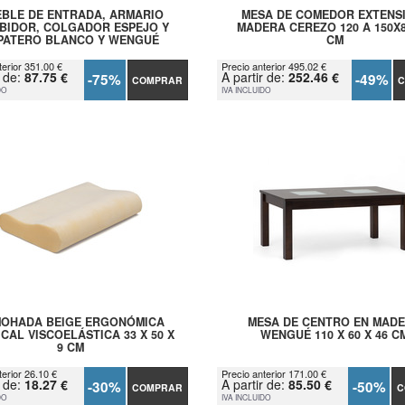
BLE DE ENTRADA, ARMARIO
MESA DE COMEDOR EXTENS
BIDOR, COLGADOR ESPEJO Y
MADERA CEREZO 120 A 150X
PATERO BLANCO Y WENGUÉ
CM
terior 351.00 €
Precio anterior 495.02 €
r de:
87.75 €
A partir de:
252.46 €
-75%
-49%
COMPRAR
C
DO
IVA INCLUIDO
OHADA BEIGE ERGONÓMICA
MESA DE CENTRO EN MAD
CAL VISCOELÁSTICA 33 X 50 X
WENGUÉ 110 X 60 X 46 C
9 CM
terior 26.10 €
Precio anterior 171.00 €
r de:
18.27 €
A partir de:
85.50 €
-30%
-50%
COMPRAR
C
DO
IVA INCLUIDO