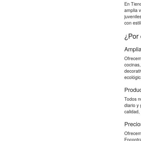
En Tien
amplia v
juvenile
con estil
¿Por 
Amplia
Ofrecemo
cocinas,
decorati
ecológic
Produc
Todos nu
diario y
calidad,
Precio
Ofrecemo
Encontra