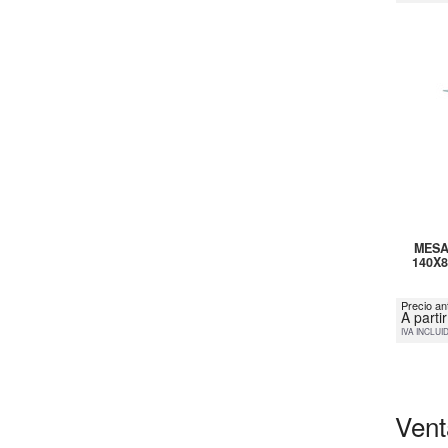
MESA
140X
Precio an
A parti
IVA INCLUI
Vent