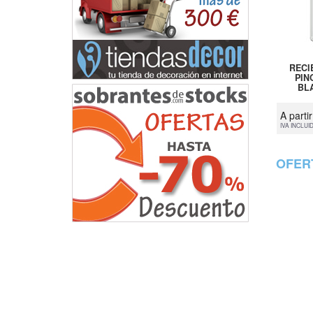
RECI
PIN
BLA
A parti
IVA INCLUI
OFER