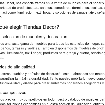
das Decor, nos especializamos en la venta de muebles para el hogar
ariedad de productos para salones, comedores, dormitorios, cocinas, bañ
s, así como iluminación, textil hogar y soluciones de almacenaje diseña
o.
qué elegir Tiendas Decor?
 selección de muebles y decoración
s una vasta gama de muebles para todas las estancias del hogar: salon
 baños, terrazas y jardines. También disponemos de muebles de ofici
vos, iluminación, textil hogar, productos para granja y huerto, bricolaj
as.
tos de alta calidad
estros muebles y artículos de decoración están fabricados con material
 garantizar la máxima durabilidad. Tanto nuestro mobiliario nuevo como
 funcionalidad y diseño para crear ambientes hogareños acogedores y 
s competitivos
s precios muy competitivos en todo nuestro catálogo de muebles para
rás soluciones económicas en nuestra sección de liquidación, outlet y 