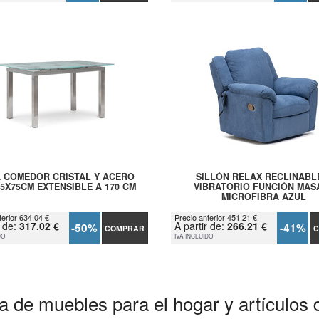
 COMEDOR CRISTAL Y ACERO
SILLÓN RELAX RECLINABL
85X75CM EXTENSIBLE A 170 CM
VIBRATORIO FUNCIÓN MAS
MICROFIBRA AZUL
terior 634.04 €
Precio anterior 451.21 €
r de:
317.02 €
A partir de:
266.21 €
-50%
-41%
COMPRAR
C
DO
IVA INCLUIDO
a de muebles para el hogar y artículos 