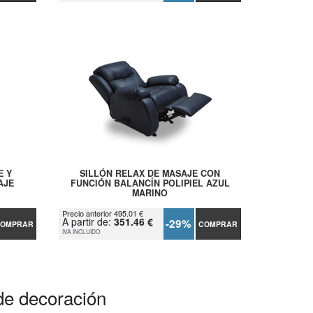
E Y
SILLÓN RELAX DE MASAJE CON
AJE
FUNCIÓN BALANCÍN POLIPIEL AZUL
MARINO
Precio anterior 495.01 €
A partir de:
351.46 €
-29%
OMPRAR
COMPRAR
IVA INCLUIDO
de decoración