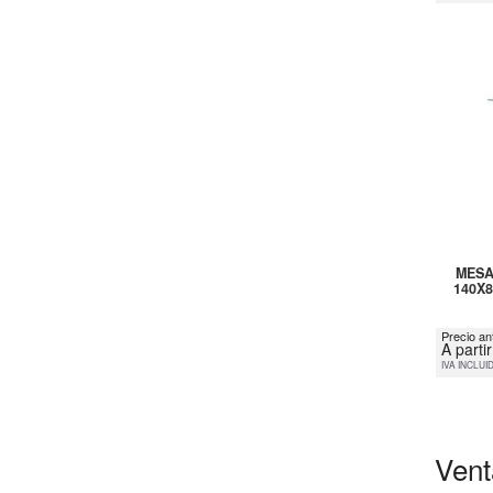
MESA
140X
Precio an
A parti
IVA INCLUI
Vent