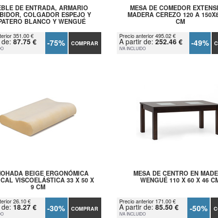
BLE DE ENTRADA, ARMARIO
MESA DE COMEDOR EXTENS
BIDOR, COLGADOR ESPEJO Y
MADERA CEREZO 120 A 150X
PATERO BLANCO Y WENGUÉ
CM
terior 351.00 €
Precio anterior 495.02 €
r de:
87.75 €
A partir de:
252.46 €
-75%
-49%
COMPRAR
C
DO
IVA INCLUIDO
OHADA BEIGE ERGONÓMICA
MESA DE CENTRO EN MAD
CAL VISCOELÁSTICA 33 X 50 X
WENGUÉ 110 X 60 X 46 C
9 CM
terior 26.10 €
Precio anterior 171.00 €
r de:
18.27 €
A partir de:
85.50 €
-30%
-50%
COMPRAR
C
DO
IVA INCLUIDO