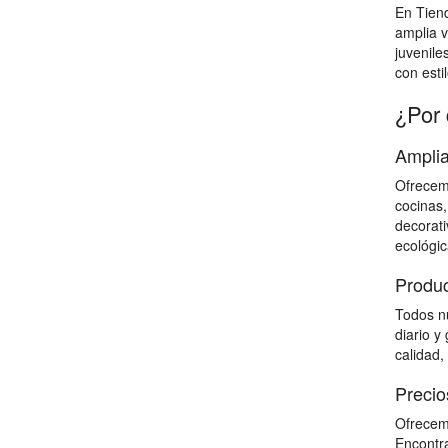
En Tien
amplia v
juvenile
con estil
¿Por 
Amplia
Ofrecemo
cocinas,
decorati
ecológic
Produc
Todos nu
diario y
calidad,
Precio
Ofrecemo
Encontra