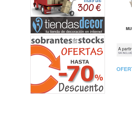
MU
A parti
IVA INCLUI
OFER