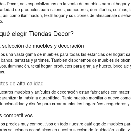
das Decor, nos especializamos en la venta de muebles para el hogar
ariedad de productos para salones, comedores, dormitorios, cocinas, bañ
s, así como iluminación, textil hogar y soluciones de almacenaje diseña
o.
qué elegir Tiendas Decor?
 selección de muebles y decoración
s una vasta gama de muebles para todas las estancias del hogar: salon
 baños, terrazas y jardines. También disponemos de muebles de ofici
vos, iluminación, textil hogar, productos para granja y huerto, bricolaj
as.
tos de alta calidad
estros muebles y artículos de decoración están fabricados con material
 garantizar la máxima durabilidad. Tanto nuestro mobiliario nuevo como
 funcionalidad y diseño para crear ambientes hogareños acogedores y 
s competitivos
s precios muy competitivos en todo nuestro catálogo de muebles para
rás soluciones económicas en nuestra sección de liquidación, outlet y 