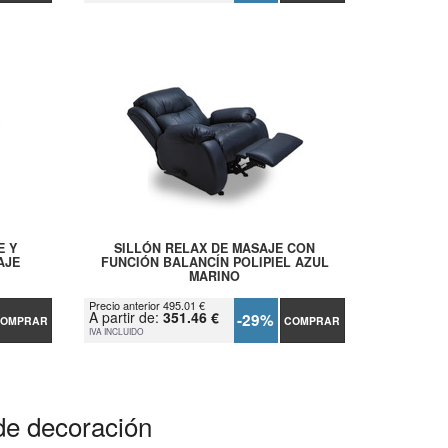
E Y
SILLÓN RELAX DE MASAJE CON
AJE
FUNCIÓN BALANCÍN POLIPIEL AZUL
MARINO
Precio anterior 495.01 €
A partir de:
351.46 €
-29%
OMPRAR
COMPRAR
IVA INCLUIDO
de decoración