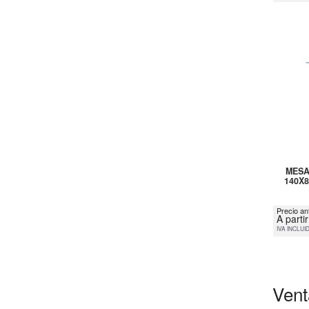
MESA
140X
Precio an
A parti
IVA INCLUI
Vent