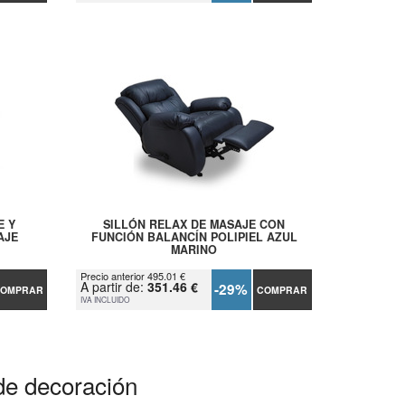
E Y
SILLÓN RELAX DE MASAJE CON
AJE
FUNCIÓN BALANCÍN POLIPIEL AZUL
MARINO
Precio anterior 495.01 €
A partir de:
351.46 €
-29%
OMPRAR
COMPRAR
IVA INCLUIDO
de decoración