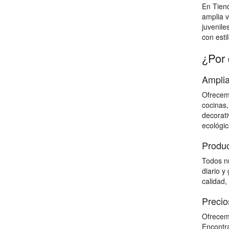
En Tien
amplia v
juvenile
con estil
¿Por 
Amplia
Ofrecemo
cocinas,
decorati
ecológic
Produc
Todos nu
diario y
calidad,
Precio
Ofrecemo
Encontra