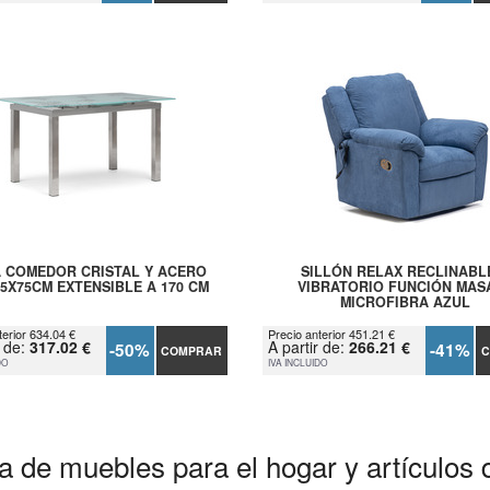
 COMEDOR CRISTAL Y ACERO
SILLÓN RELAX RECLINABL
85X75CM EXTENSIBLE A 170 CM
VIBRATORIO FUNCIÓN MAS
MICROFIBRA AZUL
terior 634.04 €
Precio anterior 451.21 €
r de:
317.02 €
A partir de:
266.21 €
-50%
-41%
COMPRAR
C
DO
IVA INCLUIDO
a de muebles para el hogar y artículos 