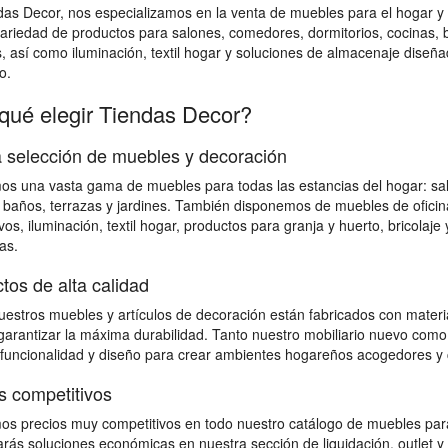
das Decor, nos especializamos en la venta de muebles para el hogar
ariedad de productos para salones, comedores, dormitorios, cocinas, bañ
s, así como iluminación, textil hogar y soluciones de almacenaje diseña
o.
qué elegir Tiendas Decor?
 selección de muebles y decoración
s una vasta gama de muebles para todas las estancias del hogar: salon
 baños, terrazas y jardines. También disponemos de muebles de ofici
vos, iluminación, textil hogar, productos para granja y huerto, bricolaj
as.
tos de alta calidad
estros muebles y artículos de decoración están fabricados con material
 garantizar la máxima durabilidad. Tanto nuestro mobiliario nuevo como
 funcionalidad y diseño para crear ambientes hogareños acogedores y 
s competitivos
s precios muy competitivos en todo nuestro catálogo de muebles para
rás soluciones económicas en nuestra sección de liquidación, outlet y 