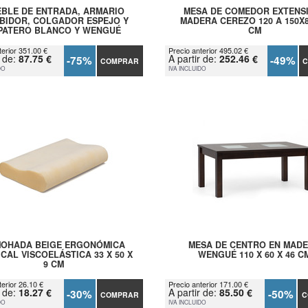
BLE DE ENTRADA, ARMARIO
MESA DE COMEDOR EXTENS
BIDOR, COLGADOR ESPEJO Y
MADERA CEREZO 120 A 150X
PATERO BLANCO Y WENGUÉ
CM
terior 351.00 €
Precio anterior 495.02 €
r de:
87.75 €
A partir de:
252.46 €
-75%
-49%
COMPRAR
C
DO
IVA INCLUIDO
OHADA BEIGE ERGONÓMICA
MESA DE CENTRO EN MAD
CAL VISCOELÁSTICA 33 X 50 X
WENGUÉ 110 X 60 X 46 C
9 CM
terior 26.10 €
Precio anterior 171.00 €
r de:
18.27 €
A partir de:
85.50 €
-30%
-50%
COMPRAR
C
DO
IVA INCLUIDO