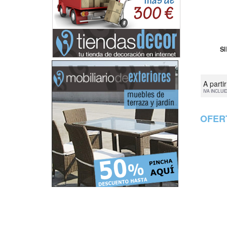
S
A parti
IVA INCLUI
OFER