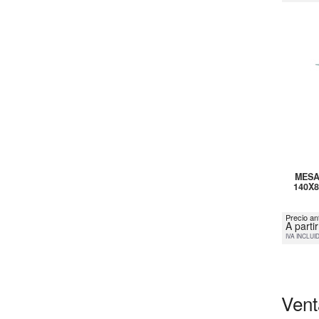
MESA
140X
Precio an
A parti
IVA INCLUI
Vent