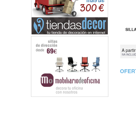
SILL
A parti
IVA INCLUI
OFER