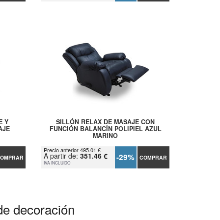
E Y
SILLÓN RELAX DE MASAJE CON
AJE
FUNCIÓN BALANCÍN POLIPIEL AZUL
MARINO
Precio anterior 495.01 €
A partir de:
351.46 €
-29%
OMPRAR
COMPRAR
IVA INCLUIDO
de decoración