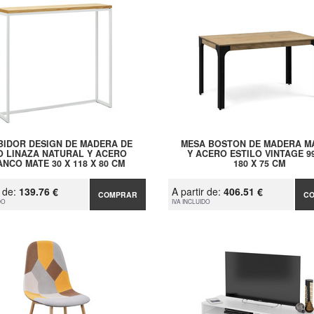
BIDOR DESIGN DE MADERA DE
MESA BOSTON DE MADERA M
O LINAZA NATURAL Y ACERO
Y ACERO ESTILO VINTAGE 99
NCO MATE 30 X 118 X 80 CM
180 X 75 CM
r de:
139.76 €
A partir de:
406.51 €
COMPRAR
C
DO
IVA INCLUIDO