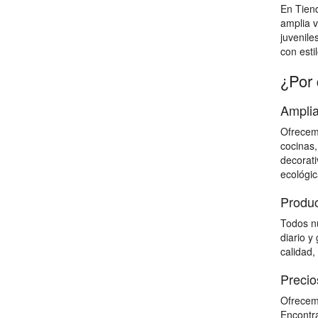
En Tien
amplia v
juvenile
con estil
¿Por 
Amplia
Ofrecemo
cocinas,
decorati
ecológic
Produc
Todos nu
diario y
calidad,
Precio
Ofrecemo
Encontra