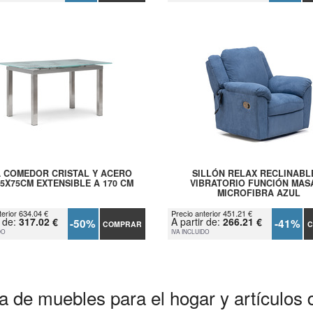
 COMEDOR CRISTAL Y ACERO
SILLÓN RELAX RECLINABL
85X75CM EXTENSIBLE A 170 CM
VIBRATORIO FUNCIÓN MAS
MICROFIBRA AZUL
terior 634.04 €
Precio anterior 451.21 €
r de:
317.02 €
A partir de:
266.21 €
-50%
-41%
COMPRAR
C
DO
IVA INCLUIDO
a de muebles para el hogar y artículos 