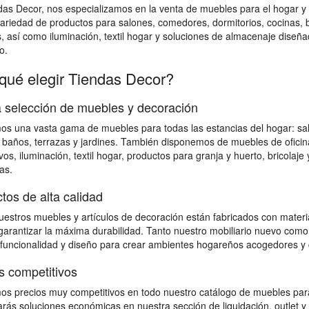
das Decor, nos especializamos en la venta de muebles para el hogar
ariedad de productos para salones, comedores, dormitorios, cocinas, bañ
s, así como iluminación, textil hogar y soluciones de almacenaje diseña
o.
qué elegir Tiendas Decor?
 selección de muebles y decoración
s una vasta gama de muebles para todas las estancias del hogar: salon
 baños, terrazas y jardines. También disponemos de muebles de ofici
vos, iluminación, textil hogar, productos para granja y huerto, bricolaj
as.
tos de alta calidad
estros muebles y artículos de decoración están fabricados con material
 garantizar la máxima durabilidad. Tanto nuestro mobiliario nuevo como
 funcionalidad y diseño para crear ambientes hogareños acogedores y 
s competitivos
s precios muy competitivos en todo nuestro catálogo de muebles para
rás soluciones económicas en nuestra sección de liquidación, outlet y 