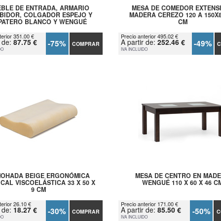
BLE DE ENTRADA, ARMARIO
MESA DE COMEDOR EXTENS
BIDOR, COLGADOR ESPEJO Y
MADERA CEREZO 120 A 150X
PATERO BLANCO Y WENGUÉ
CM
terior 351.00 €
Precio anterior 495.02 €
r de:
87.75 €
A partir de:
252.46 €
-75%
-49%
COMPRAR
C
DO
IVA INCLUIDO
OHADA BEIGE ERGONÓMICA
MESA DE CENTRO EN MAD
CAL VISCOELÁSTICA 33 X 50 X
WENGUÉ 110 X 60 X 46 C
9 CM
terior 26.10 €
Precio anterior 171.00 €
r de:
18.27 €
A partir de:
85.50 €
-30%
-50%
COMPRAR
C
DO
IVA INCLUIDO