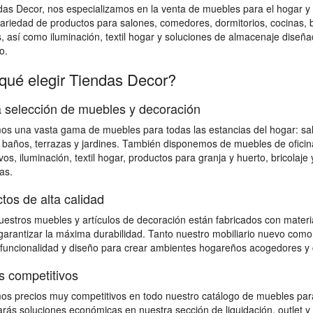
das Decor, nos especializamos en la venta de muebles para el hogar
ariedad de productos para salones, comedores, dormitorios, cocinas, bañ
s, así como iluminación, textil hogar y soluciones de almacenaje diseña
o.
qué elegir Tiendas Decor?
 selección de muebles y decoración
s una vasta gama de muebles para todas las estancias del hogar: salon
 baños, terrazas y jardines. También disponemos de muebles de ofici
vos, iluminación, textil hogar, productos para granja y huerto, bricolaj
as.
tos de alta calidad
estros muebles y artículos de decoración están fabricados con material
 garantizar la máxima durabilidad. Tanto nuestro mobiliario nuevo como
 funcionalidad y diseño para crear ambientes hogareños acogedores y 
s competitivos
s precios muy competitivos en todo nuestro catálogo de muebles para
rás soluciones económicas en nuestra sección de liquidación, outlet y 