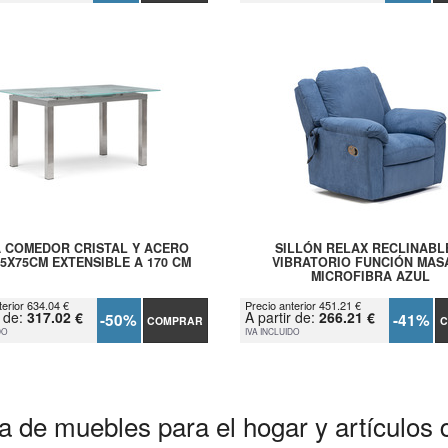
 COMEDOR CRISTAL Y ACERO
SILLÓN RELAX RECLINABL
85X75CM EXTENSIBLE A 170 CM
VIBRATORIO FUNCIÓN MAS
MICROFIBRA AZUL
terior 634.04 €
Precio anterior 451.21 €
r de:
317.02 €
A partir de:
266.21 €
-50%
-41%
COMPRAR
C
DO
IVA INCLUIDO
a de muebles para el hogar y artículos 