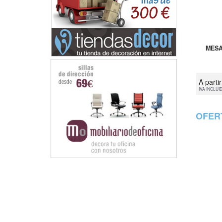
MESA
A parti
IVA INCLUI
OFER