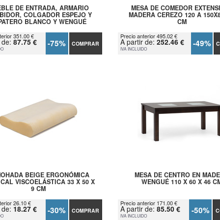
BLE DE ENTRADA, ARMARIO
MESA DE COMEDOR EXTENS
BIDOR, COLGADOR ESPEJO Y
MADERA CEREZO 120 A 150X
PATERO BLANCO Y WENGUÉ
CM
terior 351.00 €
Precio anterior 495.02 €
r de:
87.75 €
A partir de:
252.46 €
-75%
-49%
COMPRAR
C
DO
IVA INCLUIDO
OHADA BEIGE ERGONÓMICA
MESA DE CENTRO EN MAD
CAL VISCOELÁSTICA 33 X 50 X
WENGUÉ 110 X 60 X 46 C
9 CM
terior 26.10 €
Precio anterior 171.00 €
r de:
18.27 €
A partir de:
85.50 €
-30%
-50%
COMPRAR
C
DO
IVA INCLUIDO