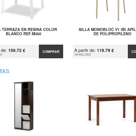
 TERRAZA EN RESINA COLOR
SILLA MONOBLOC V1 IBI API
BLANCO REF.M360
DE POLIPROPILENO
r de:
159.72 €
A partir de:
119.79 €
COMPRAR
C
DO
IVA INCLUIDO
TAS