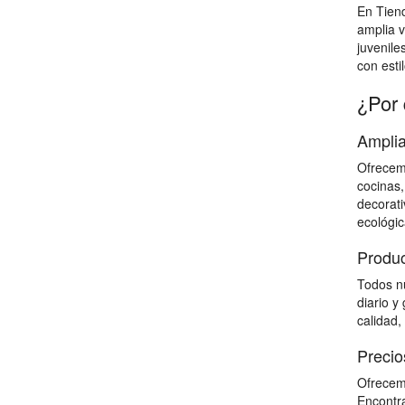
En Tien
amplia v
juvenile
con estil
¿Por 
Amplia
Ofrecemo
cocinas,
decorati
ecológic
Produc
Todos nu
diario y
calidad,
Precio
Ofrecemo
Encontra