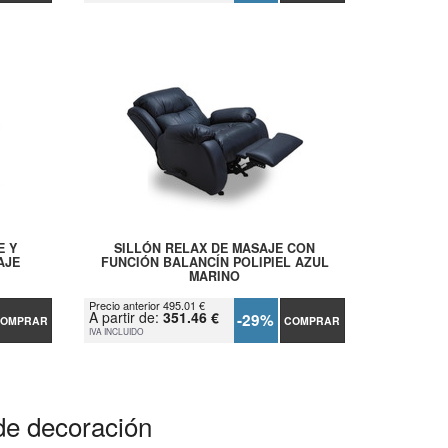
E Y
SILLÓN RELAX DE MASAJE CON
AJE
FUNCIÓN BALANCÍN POLIPIEL AZUL
MARINO
Precio anterior 495.01 €
A partir de:
351.46 €
-29%
OMPRAR
COMPRAR
IVA INCLUIDO
de decoración