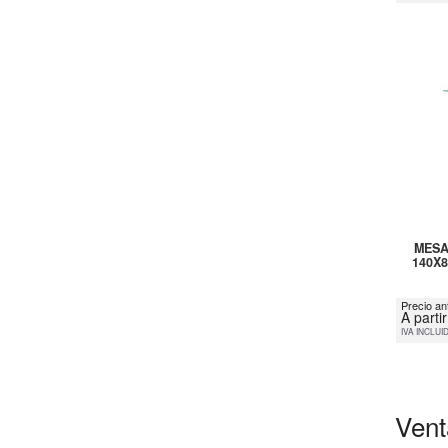
MESA
140X
Precio an
A parti
IVA INCLUI
Vent