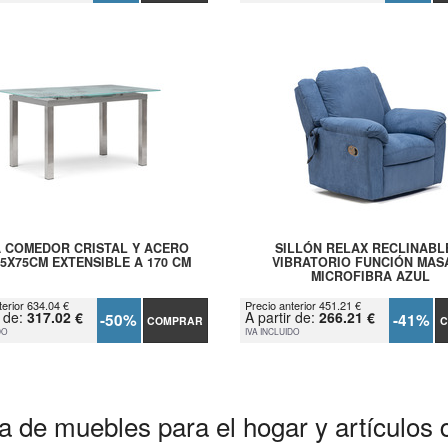
 COMEDOR CRISTAL Y ACERO
SILLÓN RELAX RECLINABL
85X75CM EXTENSIBLE A 170 CM
VIBRATORIO FUNCIÓN MAS
MICROFIBRA AZUL
terior 634.04 €
Precio anterior 451.21 €
r de:
317.02 €
A partir de:
266.21 €
-50%
-41%
COMPRAR
C
DO
IVA INCLUIDO
a de muebles para el hogar y artículos 