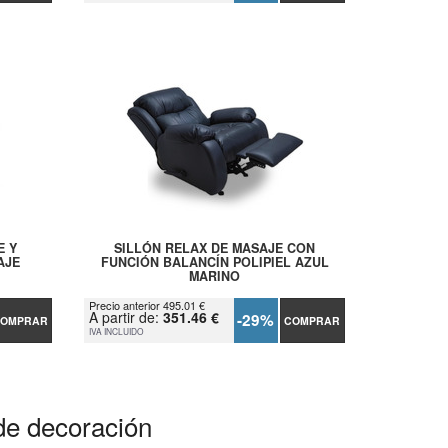
E Y
SILLÓN RELAX DE MASAJE CON
AJE
FUNCIÓN BALANCÍN POLIPIEL AZUL
MARINO
Precio anterior 495.01 €
A partir de:
351.46 €
-29%
OMPRAR
COMPRAR
IVA INCLUIDO
de decoración