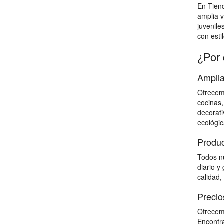
En Tien
amplia v
juvenile
con estil
¿Por 
Amplia
Ofrecemo
cocinas,
decorati
ecológic
Produc
Todos nu
diario y
calidad,
Precio
Ofrecemo
Encontra