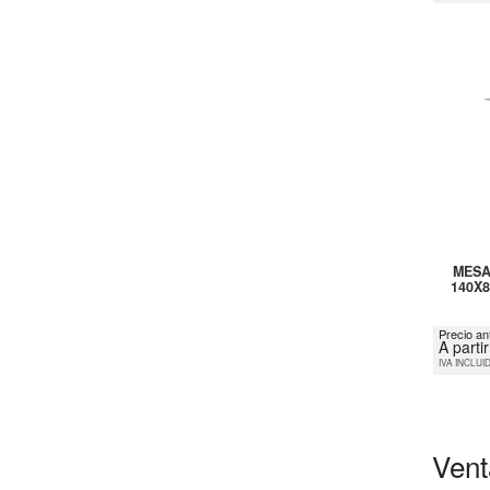
MESA
140X
Precio an
A parti
IVA INCLUI
Vent