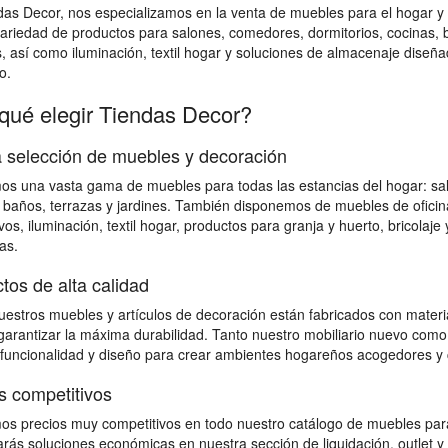
das Decor, nos especializamos en la venta de muebles para el hogar
ariedad de productos para salones, comedores, dormitorios, cocinas, bañ
s, así como iluminación, textil hogar y soluciones de almacenaje diseña
o.
qué elegir Tiendas Decor?
 selección de muebles y decoración
s una vasta gama de muebles para todas las estancias del hogar: salon
 baños, terrazas y jardines. También disponemos de muebles de ofici
vos, iluminación, textil hogar, productos para granja y huerto, bricolaj
as.
tos de alta calidad
estros muebles y artículos de decoración están fabricados con material
 garantizar la máxima durabilidad. Tanto nuestro mobiliario nuevo como
 funcionalidad y diseño para crear ambientes hogareños acogedores y 
s competitivos
s precios muy competitivos en todo nuestro catálogo de muebles para
rás soluciones económicas en nuestra sección de liquidación, outlet y 