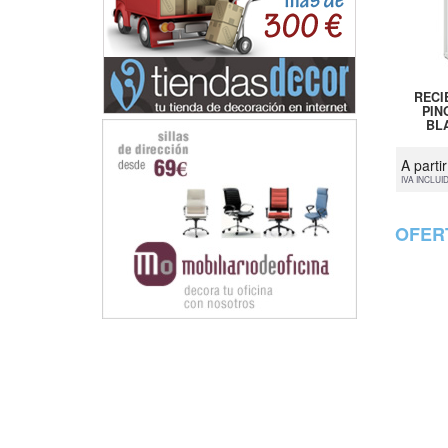
RECI
PIN
BLA
A parti
IVA INCLUI
OFER