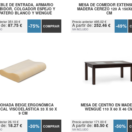
BLE DE ENTRADA, ARMARIO
MESA DE COMEDOR EXTENS
BIDOR, COLGADOR ESPEJO Y
MADERA CEREZO 120 A 150X
PATERO BLANCO Y WENGUÉ
CM
terior 351.00 €
Precio anterior 495.02 €
r de:
87.75 €
A partir de:
252.46 €
-75%
-49%
COMPRAR
C
DO
IVA INCLUIDO
OHADA BEIGE ERGONÓMICA
MESA DE CENTRO EN MAD
CAL VISCOELÁSTICA 33 X 50 X
WENGUÉ 110 X 60 X 46 C
9 CM
terior 26.10 €
Precio anterior 171.00 €
r de:
18.27 €
A partir de:
85.50 €
-30%
-50%
COMPRAR
C
DO
IVA INCLUIDO