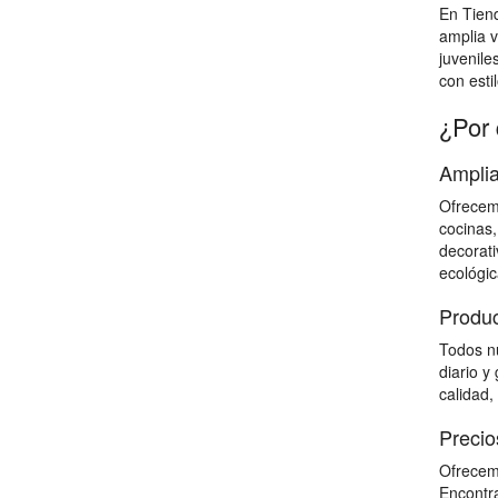
En Tien
amplia v
juvenile
con estil
¿Por 
Amplia
Ofrecemo
cocinas,
decorati
ecológic
Produc
Todos nu
diario y
calidad,
Precio
Ofrecemo
Encontra