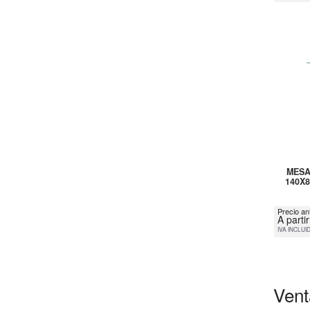
MESA
140X
Precio an
A parti
IVA INCLUI
Vent