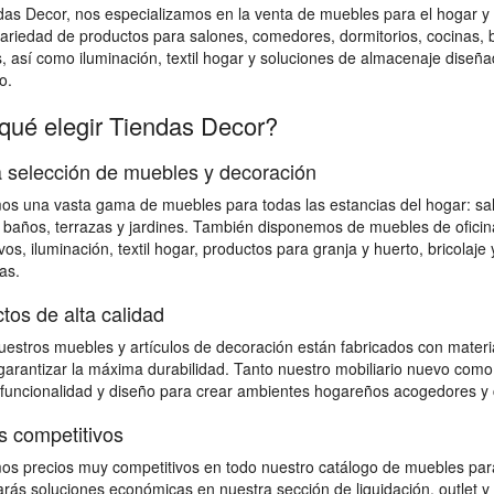
das Decor, nos especializamos en la venta de muebles para el hogar
ariedad de productos para salones, comedores, dormitorios, cocinas, bañ
s, así como iluminación, textil hogar y soluciones de almacenaje diseña
o.
qué elegir Tiendas Decor?
 selección de muebles y decoración
s una vasta gama de muebles para todas las estancias del hogar: salon
 baños, terrazas y jardines. También disponemos de muebles de ofici
vos, iluminación, textil hogar, productos para granja y huerto, bricolaj
as.
tos de alta calidad
estros muebles y artículos de decoración están fabricados con material
 garantizar la máxima durabilidad. Tanto nuestro mobiliario nuevo como
 funcionalidad y diseño para crear ambientes hogareños acogedores y 
s competitivos
s precios muy competitivos en todo nuestro catálogo de muebles para
rás soluciones económicas en nuestra sección de liquidación, outlet y 