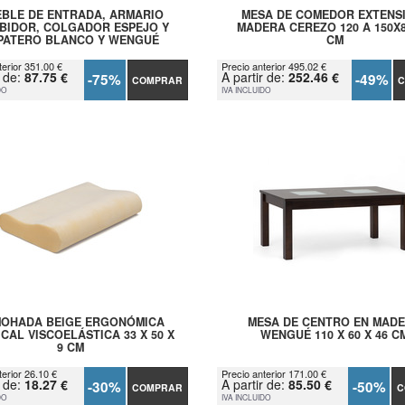
BLE DE ENTRADA, ARMARIO
MESA DE COMEDOR EXTENS
BIDOR, COLGADOR ESPEJO Y
MADERA CEREZO 120 A 150X
PATERO BLANCO Y WENGUÉ
CM
terior 351.00 €
Precio anterior 495.02 €
r de:
87.75 €
A partir de:
252.46 €
-75%
-49%
COMPRAR
C
DO
IVA INCLUIDO
OHADA BEIGE ERGONÓMICA
MESA DE CENTRO EN MAD
CAL VISCOELÁSTICA 33 X 50 X
WENGUÉ 110 X 60 X 46 C
9 CM
terior 26.10 €
Precio anterior 171.00 €
r de:
18.27 €
A partir de:
85.50 €
-30%
-50%
COMPRAR
C
DO
IVA INCLUIDO