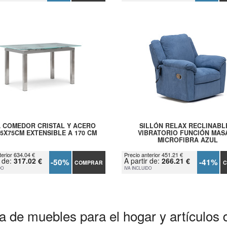
 COMEDOR CRISTAL Y ACERO
SILLÓN RELAX RECLINABL
85X75CM EXTENSIBLE A 170 CM
VIBRATORIO FUNCIÓN MAS
MICROFIBRA AZUL
terior 634.04 €
Precio anterior 451.21 €
r de:
317.02 €
A partir de:
266.21 €
-50%
-41%
COMPRAR
C
DO
IVA INCLUIDO
a de muebles para el hogar y artículos 