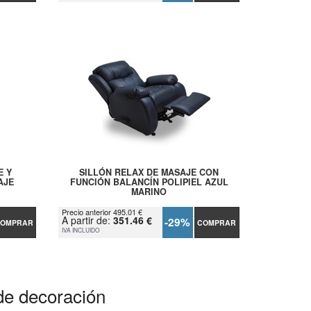
E Y
SILLÓN RELAX DE MASAJE CON
AJE
FUNCIÓN BALANCÍN POLIPIEL AZUL
MARINO
Precio anterior 495.01 €
A partir de:
351.46 €
-29%
OMPRAR
COMPRAR
IVA INCLUIDO
de decoración