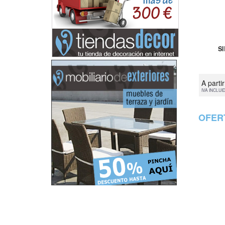
S
A parti
IVA INCLUI
OFER