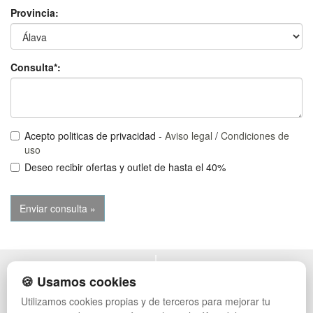
Provincia:
Consulta*:
Acepto politicas de privacidad -
Aviso legal
/
Condiciones de
uso
Deseo recibir ofertas y outlet de hasta el 40%
POLÍTICA DE PRIVACIDAD
MUEBLES EXTERIOR
🍪 Usamos cookies
CONDICIONES DE USO
MUEBLES OFICINA
Utilizamos cookies propias y de terceros para mejorar tu
CAMBIOS Y DEVOLUCIONES
MUEBLES VINTAGE