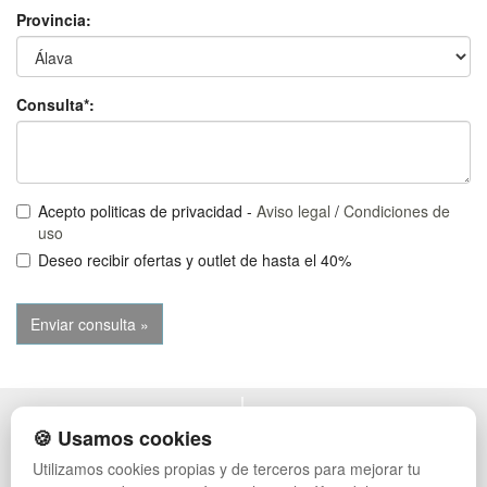
Provincia:
Consulta*:
Acepto politicas de privacidad -
Aviso legal
/
Condiciones de
uso
Deseo recibir ofertas y outlet de hasta el 40%
POLÍTICA DE PRIVACIDAD
MUEBLES EXTERIOR
🍪 Usamos cookies
CONDICIONES DE USO
MUEBLES OFICINA
Utilizamos cookies propias y de terceros para mejorar tu
CAMBIOS Y DEVOLUCIONES
MUEBLES VINTAGE