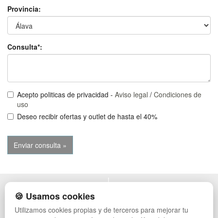
Provincia:
Consulta*:
Acepto politicas de privacidad -
Aviso legal
/
Condiciones de
uso
Deseo recibir ofertas y outlet de hasta el 40%
POLÍTICA DE PRIVACIDAD
MUEBLES EXTERIOR
🍪 Usamos cookies
CONDICIONES DE USO
MUEBLES OFICINA
Utilizamos cookies propias y de terceros para mejorar tu
CAMBIOS Y DEVOLUCIONES
MUEBLES VINTAGE