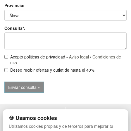
Provincia:
Consulta*:
Acepto politicas de privacidad -
Aviso legal
/
Condiciones de
uso
Deseo recibir ofertas y outlet de hasta el 40%
POLÍTICA DE PRIVACIDAD
MUEBLES EXTERIOR
🍪 Usamos cookies
CONDICIONES DE USO
MUEBLES OFICINA
Utilizamos cookies propias y de terceros para mejorar tu
CAMBIOS Y DEVOLUCIONES
MUEBLES VINTAGE