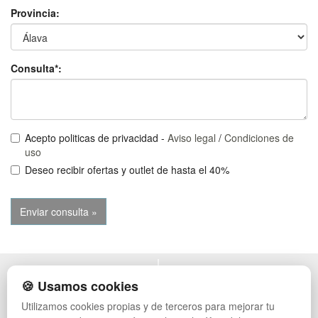
Provincia:
Consulta*:
Acepto politicas de privacidad -
Aviso legal
/
Condiciones de
uso
Deseo recibir ofertas y outlet de hasta el 40%
POLÍTICA DE PRIVACIDAD
MUEBLES EXTERIOR
🍪 Usamos cookies
CONDICIONES DE USO
MUEBLES OFICINA
Utilizamos cookies propias y de terceros para mejorar tu
CAMBIOS Y DEVOLUCIONES
MUEBLES VINTAGE