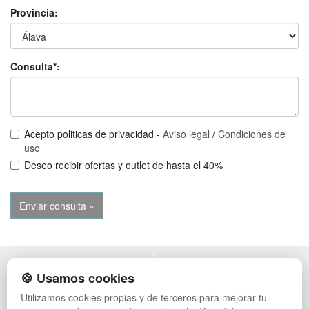
Provincia:
Consulta*:
Acepto politicas de privacidad -
Aviso legal
/
Condiciones de
uso
Deseo recibir ofertas y outlet de hasta el 40%
POLÍTICA DE PRIVACIDAD
MUEBLES EXTERIOR
🍪 Usamos cookies
CONDICIONES DE USO
MUEBLES OFICINA
Utilizamos cookies propias y de terceros para mejorar tu
CAMBIOS Y DEVOLUCIONES
MUEBLES VINTAGE