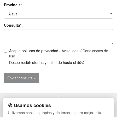
Provincia:
Consulta*:
Acepto politicas de privacidad -
Aviso legal
/
Condiciones de
uso
Deseo recibir ofertas y outlet de hasta el 40%
POLÍTICA DE PRIVACIDAD
MUEBLES EXTERIOR
🍪 Usamos cookies
CONDICIONES DE USO
MUEBLES OFICINA
Utilizamos cookies propias y de terceros para mejorar tu
CAMBIOS Y DEVOLUCIONES
MUEBLES VINTAGE