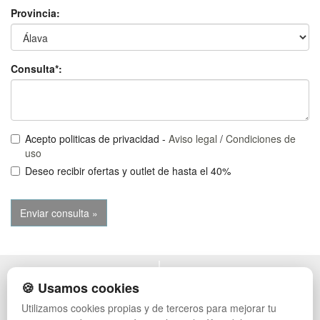
Provincia:
Consulta*:
Acepto politicas de privacidad -
Aviso legal
/
Condiciones de
uso
Deseo recibir ofertas y outlet de hasta el 40%
POLÍTICA DE PRIVACIDAD
MUEBLES EXTERIOR
🍪 Usamos cookies
CONDICIONES DE USO
MUEBLES OFICINA
Utilizamos cookies propias y de terceros para mejorar tu
CAMBIOS Y DEVOLUCIONES
MUEBLES VINTAGE