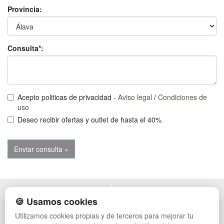
Provincia:
Consulta*:
Acepto politicas de privacidad -
Aviso legal
/
Condiciones de
uso
Deseo recibir ofertas y outlet de hasta el 40%
POLÍTICA DE PRIVACIDAD
MUEBLES EXTERIOR
🍪 Usamos cookies
CONDICIONES DE USO
MUEBLES OFICINA
Utilizamos cookies propias y de terceros para mejorar tu
CAMBIOS Y DEVOLUCIONES
MUEBLES VINTAGE