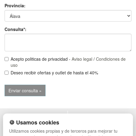
Provincia:
Consulta*:
Acepto politicas de privacidad -
Aviso legal
/
Condiciones de
uso
Deseo recibir ofertas y outlet de hasta el 40%
POLÍTICA DE PRIVACIDAD
MUEBLES EXTERIOR
🍪 Usamos cookies
CONDICIONES DE USO
MUEBLES OFICINA
Utilizamos cookies propias y de terceros para mejorar tu
CAMBIOS Y DEVOLUCIONES
MUEBLES VINTAGE