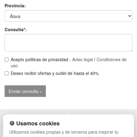
Provincia:
Consulta*:
Acepto politicas de privacidad -
Aviso legal
/
Condiciones de
uso
Deseo recibir ofertas y outlet de hasta el 40%
POLÍTICA DE PRIVACIDAD
MUEBLES EXTERIOR
🍪 Usamos cookies
CONDICIONES DE USO
MUEBLES OFICINA
Utilizamos cookies propias y de terceros para mejorar tu
CAMBIOS Y DEVOLUCIONES
MUEBLES VINTAGE