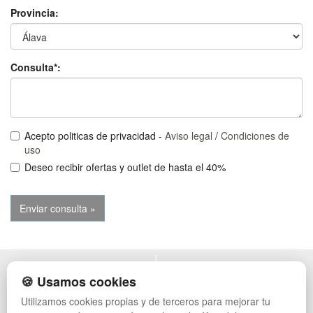
Provincia:
Consulta*:
Acepto politicas de privacidad -
Aviso legal
/
Condiciones de
uso
Deseo recibir ofertas y outlet de hasta el 40%
POLÍTICA DE PRIVACIDAD
MUEBLES EXTERIOR
🍪 Usamos cookies
CONDICIONES DE USO
MUEBLES OFICINA
Utilizamos cookies propias y de terceros para mejorar tu
CAMBIOS Y DEVOLUCIONES
MUEBLES VINTAGE