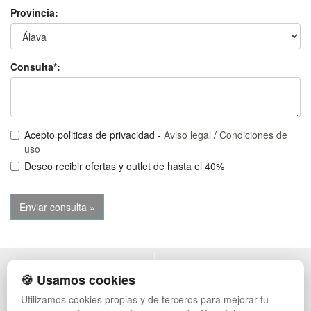
Provincia:
Consulta*:
Acepto politicas de privacidad -
Aviso legal
/
Condiciones de
uso
Deseo recibir ofertas y outlet de hasta el 40%
POLÍTICA DE PRIVACIDAD
MUEBLES EXTERIOR
🍪 Usamos cookies
CONDICIONES DE USO
MUEBLES OFICINA
Utilizamos cookies propias y de terceros para mejorar tu
CAMBIOS Y DEVOLUCIONES
MUEBLES VINTAGE