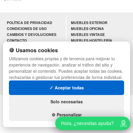
POLÍTICA DE PRIVACIDAD
MUEBLES EXTERIOR
CONDICIONES DE USO
MUEBLES OFICINA
CAMBIOS Y DEVOLUCIONES
MUEBLES VINTAGE
CONTACTO
MUEBLES HOSTELERÍA
QUIENES SOMOS
SUMINISTROS HOSTELERÍA
🍪 Usamos cookies
MAPA WEB
TIENDA DE DEPORTES
Utilizamos cookies propias y de terceros para mejorar tu
PREGUNTAS FRECUENTES
MUEBLES CON PALETS
INGRESA A TU CUENTA
LOTES DE NAVIDAD
experiencia de navegación, analizar el tráfico del sitio y
GESTIÓN DE RESIDUOS
personalizar el contenido. Puedes aceptar todas las cookies,
SÍGUENOS:
rechazarlas o gestionar tus preferencias de forma individual.
✓ Aceptar todas
Solo necesarias
© regalosdecor.com - Todos los derechos reservados
⚙️ Personalizar
Hola, ¿necesitas ayuda?
Hola, ¿necesitas ayuda?