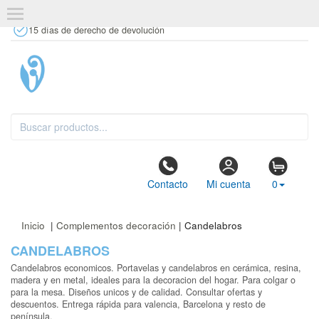
+34 637 67 63 77
info@tiendasdecor.com
Tienda física
15 días de derecho de devolución
Contacto
Mi cuenta
0
Inicio
|
Complementos decoración
| Candelabros
CANDELABROS
Candelabros economicos. Portavelas y candelabros en cerámica, resina,
madera y en metal, ideales para la decoracion del hogar. Para colgar o
para la mesa. Diseños unicos y de calidad. Consultar ofertas y
descuentos. Entrega rápida para valencia, Barcelona y resto de
península.