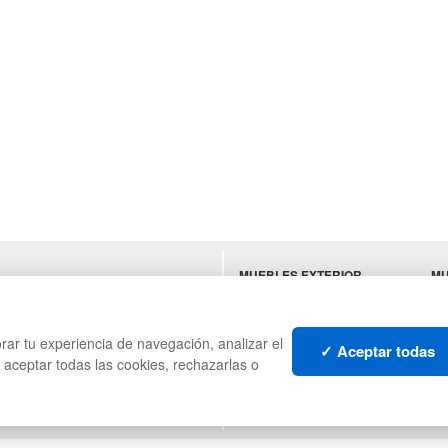
MUEBLES EXTERIOR
MU
ES
MUEBLES OFICINA
SU
MUEBLES VINTAGE
HO
TI
rar tu experiencia de navegación, analizar el
✓ Aceptar todas
s aceptar todas las cookies, rechazarlas o