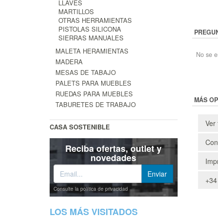
LLAVES
MARTILLOS
OTRAS HERRAMIENTAS
PISTOLAS SILICONA
PREGUN
SIERRAS MANUALES
MALETA HERAMIENTAS
No se e
MADERA
MESAS DE TABAJO
PALETS PARA MUEBLES
RUEDAS PARA MUEBLES
MÁS OP
TABURETES DE TRABAJO
Ver 
CASA SOSTENIBLE
Cons
Reciba ofertas, outlet y
novedades
Impr
+34
Consulte la política de privacidad
LOS MÁS VISITADOS