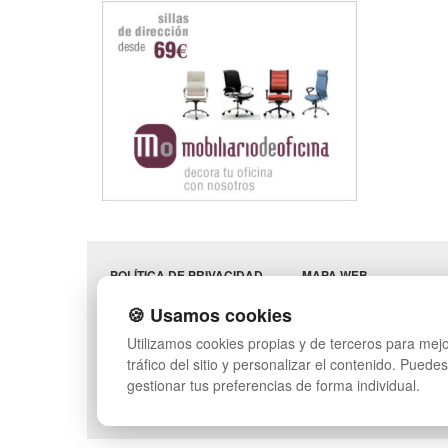
POLÍTICA DE PRIVACIDAD
MAPA WEB
CONDICIONES DE USO
PREGUNTAS FRECUENT
🍪 Usamos cookies
CAMBIOS Y
INGRESA A TU CUENTA
DEVOLUCIONES
Utilizamos cookies propias y de terceros para mejo
CONTACTO
tráfico del sitio y personalizar el contenido. Puede
QUIENES SOMOS
gestionar tus preferencias de forma individual.
SÍGUENOS: