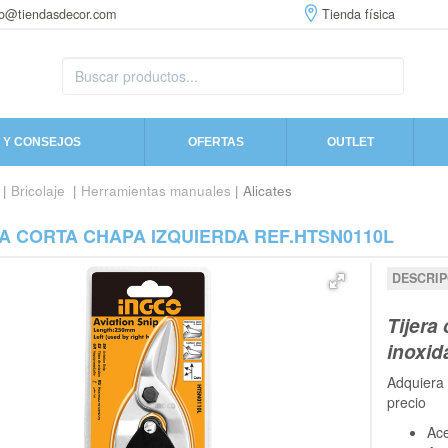
fo@tiendasdecor.com
Tienda física
 Y CONSEJOS
OFERTAS
OUTLET
|
Bricolaje
|
Herramientas manuales
| Alicates
A CORTA CHAPA IZQUIERDA REF.HTSN0110L
DESCRIP
Tijera
inoxid
Adquiera
precio
Ace