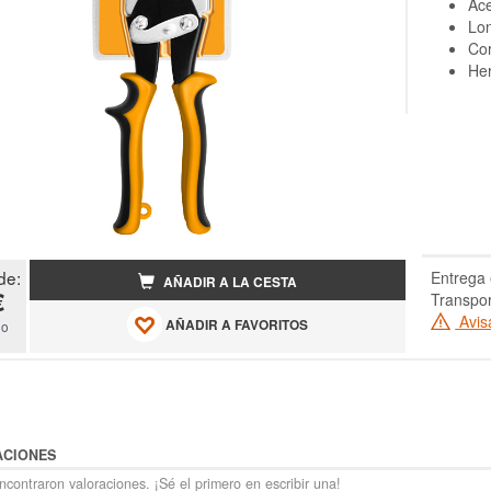
Ac
Lo
Cor
Her
de:
Entrega 
AÑADIR A LA CESTA
€
Transpor
Avis
AÑADIR A FAVORITOS
do
ACIONES
contraron valoraciones. ¡Sé el primero en escribir una!