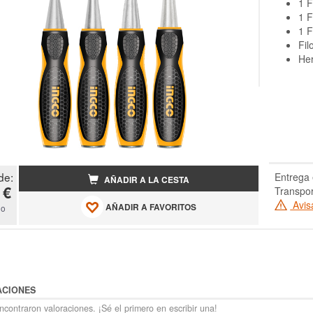
1 
1 
1 
Fil
Her
de:
Entrega 
AÑADIR A LA CESTA
 €
Transpor
Avis
AÑADIR A FAVORITOS
do
ACIONES
contraron valoraciones. ¡Sé el primero en escribir una!