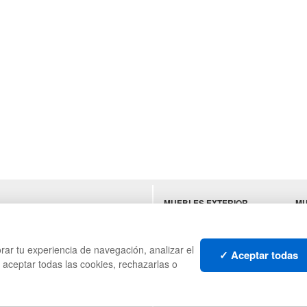
MUEBLES EXTERIOR
MU
ES
MUEBLES OFICINA
SU
MUEBLES VINTAGE
HO
TI
rar tu experiencia de navegación, analizar el
✓ Aceptar todas
s aceptar todas las cookies, rechazarlas o