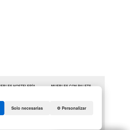
EBLES HOSTELERÍA
MUEBLES CON PALETS
MINISTROS
LOTES DE NAVIDAD
STELERÍA
GESTIÓN DE RESIDUOS
ENDA DE DEPORTES
Solo necesarias
⚙️ Personalizar