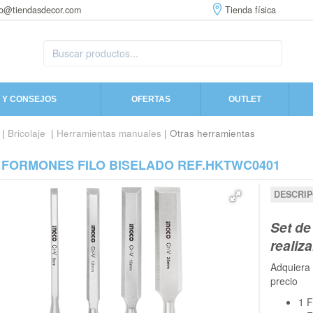
fo@tiendasdecor.com
Tienda física
 Y CONSEJOS
OFERTAS
OUTLET
|
Bricolaje
|
Herramientas manuales
| Otras herramientas
4 FORMONES FILO BISELADO REF.HKTWC0401
DESCRIP
Set de
realiz
Adquiera 
precio
1 