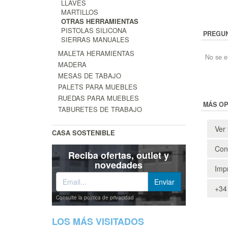
LLAVES
MARTILLOS
OTRAS HERRAMIENTAS
PISTOLAS SILICONA
PREGUN
SIERRAS MANUALES
MALETA HERAMIENTAS
No se e
MADERA
MESAS DE TABAJO
PALETS PARA MUEBLES
RUEDAS PARA MUEBLES
MÁS OP
TABURETES DE TRABAJO
Ver 
CASA SOSTENIBLE
Cons
Reciba ofertas, outlet y
novedades
Impr
+34
Consulte la política de privacidad
LOS MÁS VISITADOS