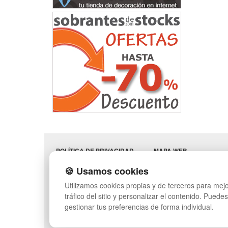
POLÍTICA DE PRIVACIDAD
MAPA WEB
CONDICIONES DE USO
PREGUNTAS FRECUENT
🍪 Usamos cookies
CAMBIOS Y
INGRESA A TU CUENTA
DEVOLUCIONES
Utilizamos cookies propias y de terceros para mejo
CONTACTO
tráfico del sitio y personalizar el contenido. Puede
QUIENES SOMOS
gestionar tus preferencias de forma individual.
SÍGUENOS: