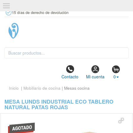
+34 637 67 63 77
info@tiendasdecor.com
Tienda física
15 días de derecho de devolución
Contacto
Mi cuenta
0
Inicio
|
Mobiliario de cocina
| Mesas cocina
MESA LUNDS INDUSTRIAL ECO TABLERO
NATURAL PATAS ROJAS