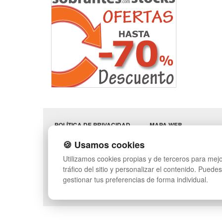
POLÍTICA DE PRIVACIDAD
MAPA WEB
CONDICIONES DE USO
PREGUNTAS FRECUENT
🍪 Usamos cookies
CAMBIOS Y
INGRESA A TU CUENTA
DEVOLUCIONES
Utilizamos cookies propias y de terceros para mejo
CONTACTO
tráfico del sitio y personalizar el contenido. Puede
QUIENES SOMOS
gestionar tus preferencias de forma individual.
SÍGUENOS: