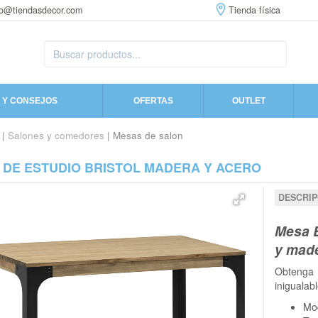
fo@tiendasdecor.com
Tienda física
 Y CONSEJOS
OFERTAS
OUTLET
|
Salones y comedores
| Mesas de salon
 DE ESTUDIO BRISTOL MADERA Y ACERO
DESCRIP
Mesa B
y mad
Obtenga 
inigualab
Mo