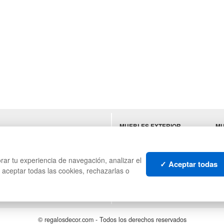
MUEBLES EXTERIOR
MU
ES
MUEBLES OFICINA
SU
MUEBLES VINTAGE
HO
TI
rar tu experiencia de navegación, analizar el
✓ Aceptar todas
s aceptar todas las cookies, rechazarlas o
© regalosdecor.com - Todos los derechos reservados