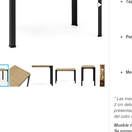
Ta
Pa
Me
* Las mes
2 cm debi
presentad
del color
Mueble n
Se entre