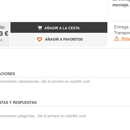
montaje.
de:
Entrega 
AÑADIR A LA CESTA
3 €
Transpo
Avis
AÑADIR A FAVORITOS
do
ACIONES
contraron valoraciones. ¡Sé el primero en escribir una!
TAS Y RESPUESTAS
ncontraron preguntas. ¡Sé el primero en escribir una!