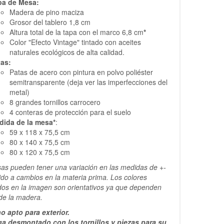
pa de Mesa:
Madera de pino maciza
Grosor del tablero 1,8 cm
Altura total de la tapa con el marco 6,8 cm
*
Color "Efecto Vintage" tintado con aceites
naturales ecológicos de alta calidad.
tas:
Patas de acero con pintura en polvo poliéster
semitransparente (deja ver las imperfecciones del
metal)
8 grandes tornillos carrocero
4 conteras de protección para el suelo
dida de la mesa*
:
59 x 118 x 75,5 cm
80 x 140 x 75,5 cm
80 x 120 x 75,5 cm
as pueden tener una variación en las medidas de +-
do a cambios en la materia prima. Los colores
os en la imagen son orientativos ya que dependen
 de la madera.
o apto para exterior.
ga desmontado con los tornillos y piezas para su