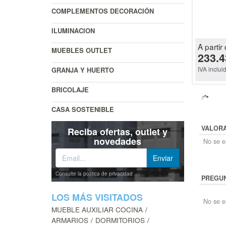
COMPLEMENTOS DECORACIÓN
ILUMINACION
A partir 
MUEBLES OUTLET
233.4
IVA inclui
GRANJA Y HUERTO
BRICOLAJE
CASA SOSTENIBLE
VALOR
Reciba ofertas, outlet y
novedades
No se en
Consulte la política de privacidad
PREGUN
LOS MÁS VISITADOS
No se e
MUEBLE AUXILIAR COCINA
ARMARIOS
DORMITORIOS