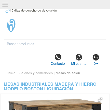
+34 637 67 63 77
info@tiendasdecor.com
Tienda física
15 días de derecho de devolución
Contacto
Mi cuenta
0
Inicio
|
Salones y comedores
| Mesas de salon
MESAS INDUSTRIALES MADERA Y HIERRO
MODELO BOSTON LIQUIDACIÓN