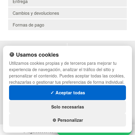
Entrega
Cambios y devoluciones
Formas de pago
POLÍTICA DE PRIVACIDAD
MUEBLES EXTERIOR
🍪 Usamos cookies
CONDICIONES DE USO
MUEBLES OFICINA
Utilizamos cookies propias y de terceros para mejorar tu
CAMBIOS Y DEVOLUCIONES
MUEBLES VINTAGE
experiencia de navegación, analizar el tráfico del sitio y
CONTACTO
MUEBLES HOSTELERÍA
QUIENES SOMOS
SUMINISTROS HOSTELERÍA
personalizar el contenido. Puedes aceptar todas las cookies,
MAPA WEB
TIENDA DE DEPORTES
rechazarlas o gestionar tus preferencias de forma individual.
PREGUNTAS FRECUENTES
MUEBLES CON PALETS
✓ Aceptar todas
INGRESA A TU CUENTA
LOTES DE NAVIDAD
GESTIÓN DE RESIDUOS
SÍGUENOS:
Solo necesarias
⚙️ Personalizar
Hola, ¿necesitas ayuda?
Hola, ¿necesitas ayuda?
© regalosdecor.com - Todos los derechos reservados