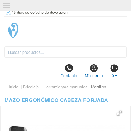
+34 637 67 63 77
info@tiendasdecor.com
Tienda física
15 días de derecho de devolución
Contacto
Mi cuenta
0
Inicio
|
Bricolaje
|
Herramientas manuales
| Martillos
MAZO ERGONÓMICO CABEZA FORJADA