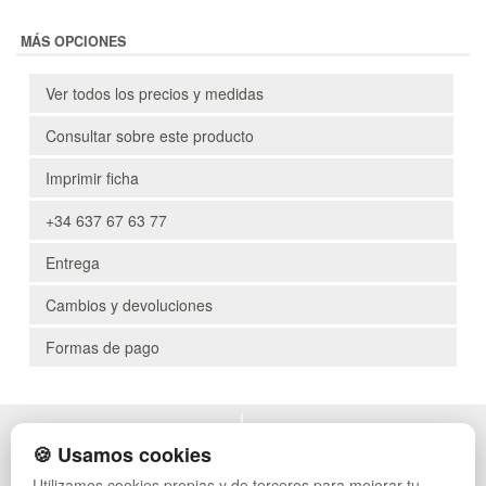
MÁS OPCIONES
Ver todos los precios y medidas
Consultar sobre este producto
Imprimir ficha
+34 637 67 63 77
Entrega
Cambios y devoluciones
Formas de pago
POLÍTICA DE PRIVACIDAD
MUEBLES EXTERIOR
🍪 Usamos cookies
CONDICIONES DE USO
MUEBLES OFICINA
Utilizamos cookies propias y de terceros para mejorar tu
CAMBIOS Y DEVOLUCIONES
MUEBLES VINTAGE