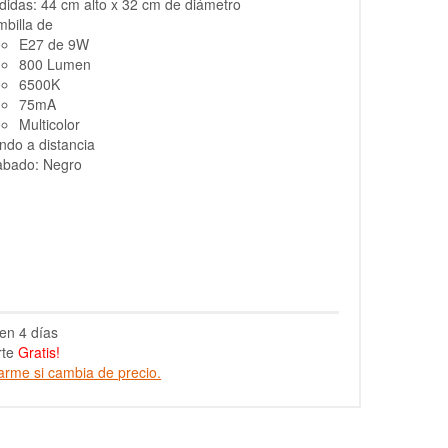
idas: 44 cm alto x 32 cm de diámetro
billa de
E27 de 9W
800 Lumen
6500K
75mA
Multicolor
do a distancia
abado: Negro
en 4 días
rte
Gratis!
arme si cambia de precio.