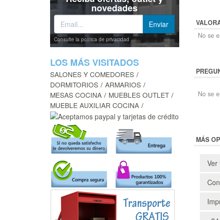
novedades
VALOR
No se en
Consulte la política de privacidad
LOS MÁS VISITADOS
PREGUN
SALONES Y COMEDORES
DORMITORIOS
ARMARIOS
No se e
MESAS COCINA
MUEBLES OUTLET
MUEBLE AUXILIAR COCINA
MÁS OP
Ver 
Cons
Impr