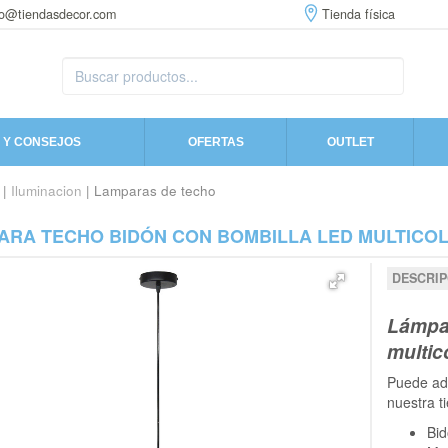
fo@tiendasdecor.com
Tienda física
 Y CONSEJOS
OFERTAS
OUTLET
|
Iluminacion
| Lamparas de techo
ARA TECHO BIDÓN CON BOMBILLA LED MULTICO
DESCRIP
Lámpar
multic
Puede adq
nuestra t
Bid