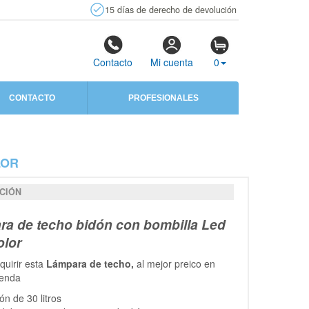
15 días de derecho de devolución
Contacto
Mi cuenta
0
CONTACTO
PROFESIONALES
LOR
CIÓN
a de techo bidón con bombilla Led
olor
uirir esta
Lámpara de techo,
al mejor preico en
ienda
ón de 30 litros