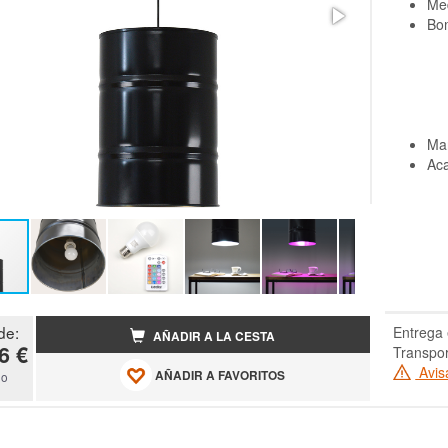
Med
Bom
Man
Ac
de:
Entrega 
AÑADIR A LA CESTA
6 €
Transpo
Avis
AÑADIR A FAVORITOS
do