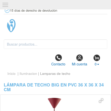
+34 637 67 63 77
info@tiendasdecor.com
Tienda física
15 días de derecho de devolución
Contacto
Mi cuenta
0
Inicio
|
Iluminacion
| Lamparas de techo
LÁMPARA DE TECHO BIG EN PVC 36 X 36 X 34
CM