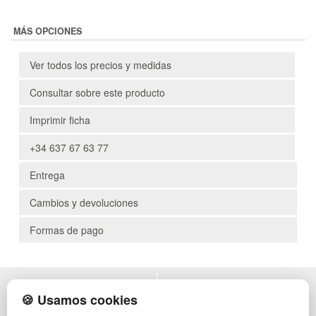
MÁS OPCIONES
Ver todos los precios y medidas
Consultar sobre este producto
Imprimir ficha
+34 637 67 63 77
Entrega
Cambios y devoluciones
Formas de pago
POLÍTICA DE PRIVACIDAD
MUEBLES EXTERIOR
🍪 Usamos cookies
CONDICIONES DE USO
MUEBLES OFICINA