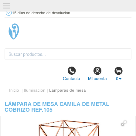
+34 637 67 63 77
info@tiendasdecor.com
Tienda física
15 días de derecho de devolución
Contacto
Mi cuenta
0
Inicio
|
Iluminacion
| Lamparas de mesa
LÁMPARA DE MESA CAMILA DE METAL
COBRIZO REF.105