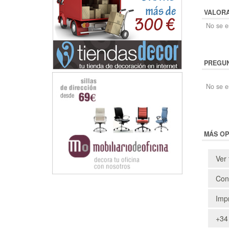
VALOR
No se en
PREGUN
No se e
MÁS OP
Ver 
Cons
Impr
+34