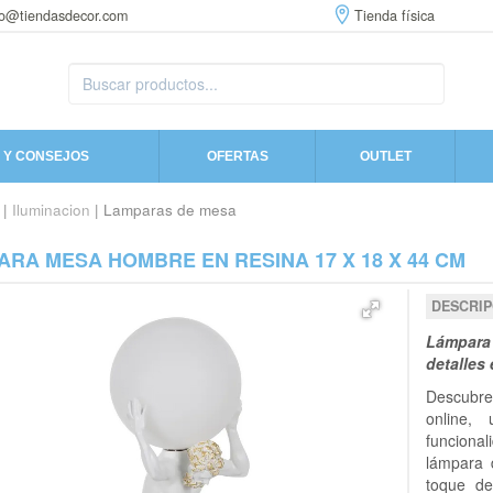
fo@tiendasdecor.com
Tienda física
 Y CONSEJOS
OFERTAS
OUTLET
|
Iluminacion
| Lamparas de mesa
RA MESA HOMBRE EN RESINA 17 X 18 X 44 CM
DESCRIP
Lámpara 
detalles
Descubr
online,
funciona
lámpara 
toque de