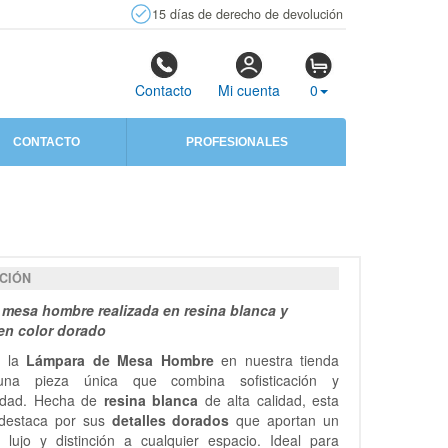
15 días de derecho de devolución
Contacto
Mi cuenta
0
CONTACTO
PROFESIONALES
CIÓN
mesa hombre realizada en resina blanca y
 en color dorado
e la
Lámpara de Mesa Hombre
en nuestra tienda
 una pieza única que combina sofisticación y
lidad. Hecha de
resina blanca
de alta calidad, esta
destaca por sus
detalles dorados
que aportan un
 lujo y distinción a cualquier espacio. Ideal para