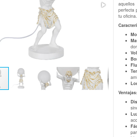
aquello
perfecta 
tu oficina
Caracterí
Mo
Mat
do
Vol
Bo
Fl
Te
am
Lo
Ventajas
Di
sin
Lu
aco
Fác
par