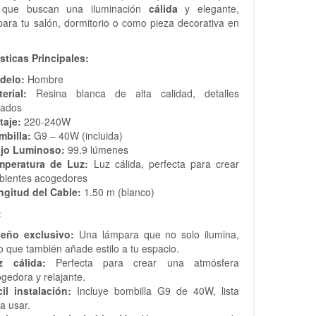
s que buscan una iluminación
cálida
y elegante,
para tu salón, dormitorio o como pieza decorativa en
.
sticas Principales:
delo:
Hombre
erial:
Resina blanca de alta calidad, detalles
rados
taje:
220-240W
mbilla:
G9 – 40W (incluida)
ujo Luminoso:
99.9 lúmenes
mperatura de Luz:
Luz cálida, perfecta para crear
bientes acogedores
ngitud del Cable:
1.50 m (blanco)
:
seño exclusivo:
Una lámpara que no solo ilumina,
o que también añade estilo a tu espacio.
z cálida:
Perfecta para crear una atmósfera
gedora y relajante.
il instalación:
Incluye bombilla G9 de 40W, lista
a usar.