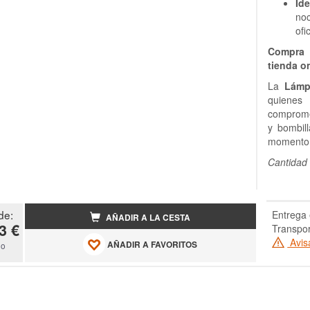
Ide
no
ofi
Compra 
tienda on
La
Lámp
quiene
comprome
y bombil
momento d
Cantidad
de:
Entrega 
AÑADIR A LA CESTA
3 €
Transpor
Avis
AÑADIR A FAVORITOS
do