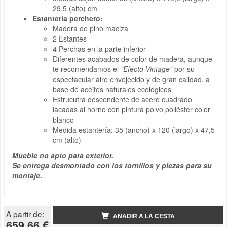
29,5 (alto) cm
Estantería perchero:
Madera de pino maciza
2 Estantes
4 Perchas en la parte inferior
Diferentes acabados de color de madera, aunque
te recomendamos el
"Efecto Vintage"
por su
espectacular aire envejecido y de gran calidad, a
base de aceites naturales ecológicos
Estrucutra
descendente
de acero cuadrado
lacadas al horno con pintura polvo poliéster color
blanco
Medida estantería: 35 (ancho) x 120 (largo) x 47,5
cm (alto)
Mueble no apto para exterior.
Se entrega desmontado con los tornillos y piezas para su
montaje.
A partir de:
AÑADIR A LA CESTA
659.66 €