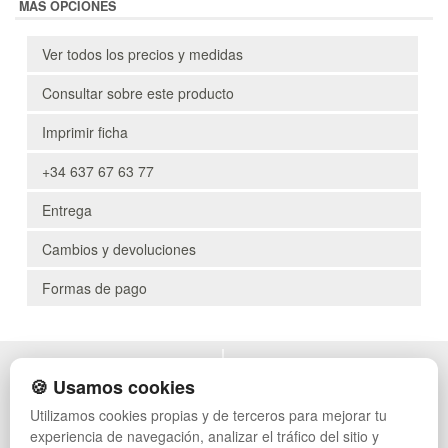
MÁS OPCIONES
Ver todos los precios y medidas
Consultar sobre este producto
Imprimir ficha
+34 637 67 63 77
Entrega
Cambios y devoluciones
Formas de pago
POLÍTICA DE PRIVACIDAD
MUEBLES EXTERIOR
🍪 Usamos cookies
CONDICIONES DE USO
MUEBLES OFICINA
Utilizamos cookies propias y de terceros para mejorar tu
CAMBIOS Y DEVOLUCIONES
MUEBLES VINTAGE
experiencia de navegación, analizar el tráfico del sitio y
CONTACTO
MUEBLES HOSTELERÍA