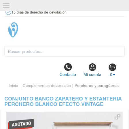
+34 637 67 63 77
info@tiendasdecor.com
Tienda física
15 días de derecho de devolución
Contacto
Mi cuenta
0
Inicio
|
Complementos decoración
| Percheros y paragüeros
CONJUNTO BANCO ZAPATERO Y ESTANTERIA
PERCHERO BLANCO EFECTO VINTAGE