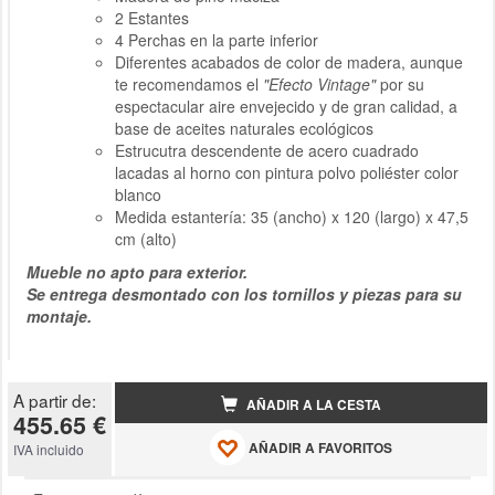
2 Estantes
4 Perchas en la parte inferior
Diferentes acabados de color de madera, aunque
te recomendamos el
"Efecto Vintage"
por su
espectacular aire envejecido y de gran calidad, a
base de aceites naturales ecológicos
Estrucutra
descendente
de acero cuadrado
lacadas al horno con pintura polvo poliéster color
blanco
Medida estantería: 35 (ancho) x 120 (largo) x 47,5
cm (alto)
Mueble no apto para exterior.
Se entrega desmontado con los tornillos y piezas para su
montaje.
A partir de:
AÑADIR A LA CESTA
455.65 €
AÑADIR A FAVORITOS
IVA incluido