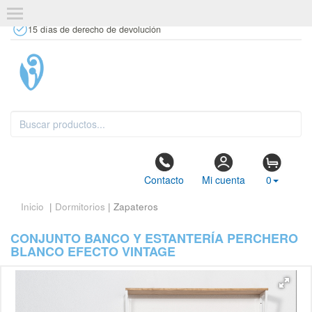
+34 637 67 63 77
info@tiendasdecor.com
Tienda física
15 días de derecho de devolución
Contacto
Mi cuenta
0
Inicio
|
Dormitorios
| Zapateros
CONJUNTO BANCO Y ESTANTERÍA PERCHERO
BLANCO EFECTO VINTAGE