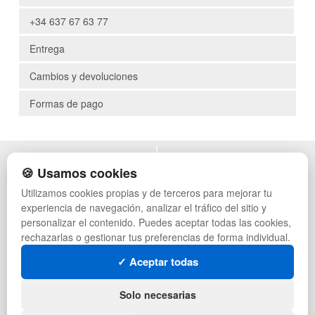
+34 637 67 63 77
Entrega
Cambios y devoluciones
Formas de pago
POLÍTICA DE PRIVACIDAD
MUEBLES EXTERIOR
🍪 Usamos cookies
CONDICIONES DE USO
MUEBLES OFICINA
Utilizamos cookies propias y de terceros para mejorar tu
CAMBIOS Y DEVOLUCIONES
MUEBLES VINTAGE
experiencia de navegación, analizar el tráfico del sitio y
CONTACTO
MUEBLES HOSTELERÍA
QUIENES SOMOS
SUMINISTROS HOSTELERÍA
personalizar el contenido. Puedes aceptar todas las cookies,
MAPA WEB
TIENDA DE DEPORTES
rechazarlas o gestionar tus preferencias de forma individual.
PREGUNTAS FRECUENTES
MUEBLES CON PALETS
✓ Aceptar todas
INGRESA A TU CUENTA
LOTES DE NAVIDAD
GESTIÓN DE RESIDUOS
SÍGUENOS:
Solo necesarias