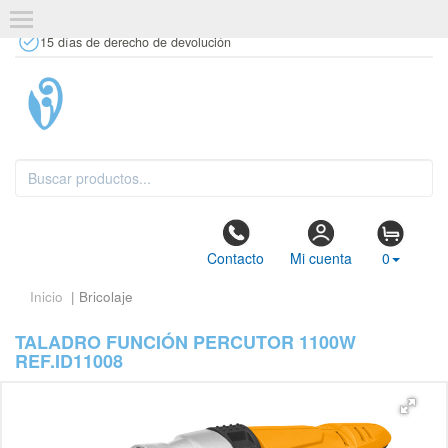
+34 637 67 63 77
info@tiendasdecor.com
Tienda física
15 días de derecho de devolución
Contacto
Mi cuenta
0
Inicio
| Bricolaje
TALADRO FUNCIÓN PERCUTOR 1100W
REF.ID11008