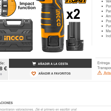
Vel
Po
Pa
Am
Pos
Pun
Ma
Inc
de:
Entrega 
AÑADIR A LA CESTA
8 €
Transpor
Avis
AÑADIR A FAVORITOS
do
ACIONES
contraron valoraciones. ¡Sé el primero en escribir una!