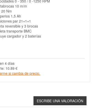
ocidades 0 - 350 / 0 -1250 RPM
rtabrocas 10 m/m
r 20 Nm
perios 1,5 Ah
iciones par 21+1+1
ta reversible y 3 brocas
leta transporte BMC
luye cargador y 2 baterías
en 4 días
te: 10.89 €
arme si cambia de precio.