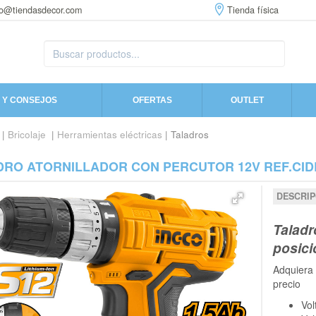
fo@tiendasdecor.com
Tienda física
 Y CONSEJOS
OFERTAS
OUTLET
|
Bricolaje
|
Herramientas eléctricas
| Taladros
DRO ATORNILLADOR CON PERCUTOR 12V REF.CIDL
DESCRIP
Taladr
posici
Adquiera 
precio
Vol