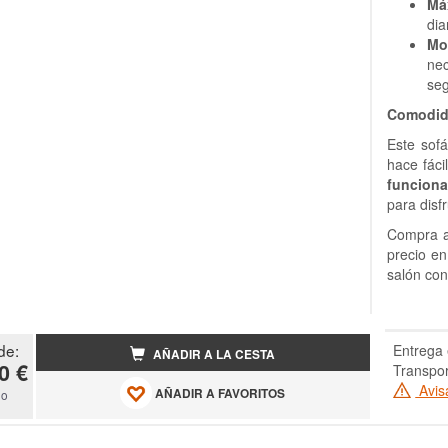
Má
dia
Mo
ne
seg
Comodida
Este sofá
hace fáci
funciona
para disf
Compra a
precio en
salón con
de:
Entrega 
AÑADIR A LA CESTA
0 €
Transpor
Avis
AÑADIR A FAVORITOS
do