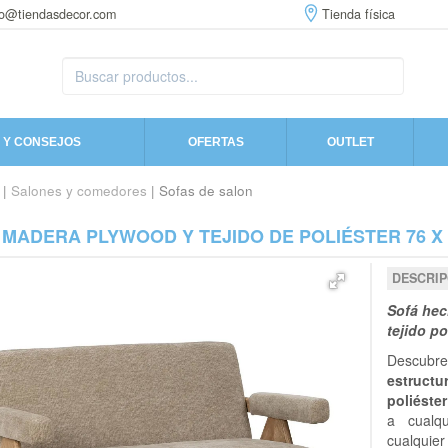
fo@tiendasdecor.com
Tienda física
 Y CONSEJOS
OFERTAS
OUTLET
|
Salones y comedores
| Sofas de salon
MADERA PLYWOOD Y TEJIDO DE POLIÉSTER 76 X 
DESCRIP
Sofá hec
tejido po
Descubre
estruct
poliéste
a cualqu
cualquier