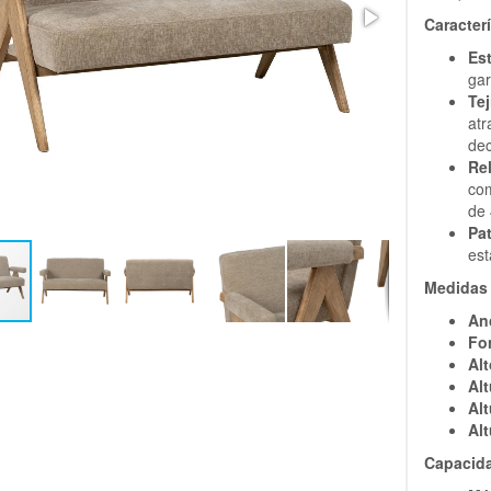
Caracterí
Est
gar
Tej
at
dec
Re
co
de 
Pa
est
Medidas 
An
Fo
Alt
Alt
Alt
Alt
Capacida