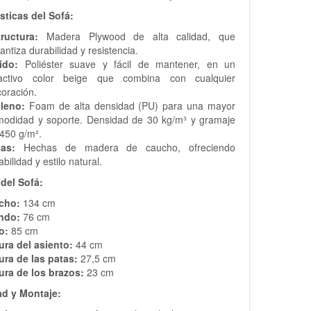
sticas del Sofá:
ructura:
Madera Plywood de alta calidad, que
antiza durabilidad y resistencia.
ido:
Poliéster suave y fácil de mantener, en un
ractivo color beige que combina con cualquier
oración.
lleno:
Foam de alta densidad (PU) para una mayor
modidad y soporte. Densidad de 30 kg/m³ y gramaje
450 g/m².
tas:
Hechas de madera de caucho, ofreciendo
abilidad y estilo natural.
del Sofá:
cho:
134 cm
ndo:
76 cm
o:
85 cm
ura del asiento:
44 cm
ura de las patas:
27,5 cm
ura de los brazos:
23 cm
d y Montaje: