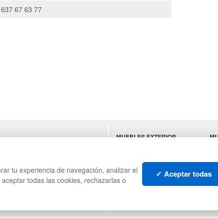
 637 67 63 77
MUEBLES EXTERIOR
MU
ES
MUEBLES OFICINA
SU
MUEBLES VINTAGE
HO
TI
rar tu experiencia de navegación, analizar el
✓ Aceptar todas
s aceptar todas las cookies, rechazarlas o