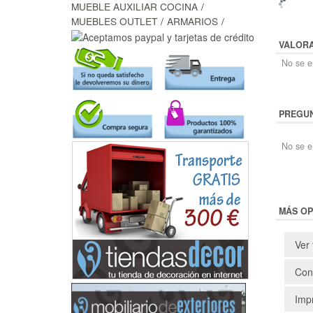
MUEBLE AUXILIAR COCINA
MUEBLES OUTLET
ARMARIOS
VALOR
No se en
PREGUN
No se e
MÁS OP
Ver 
Cons
Impr