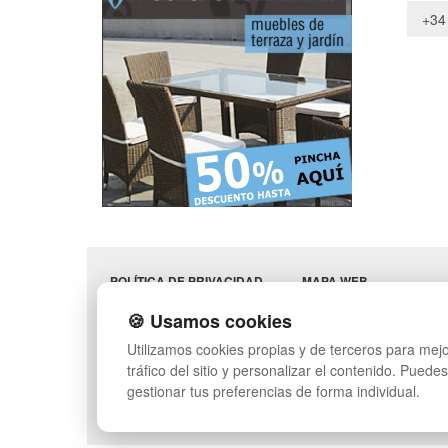
+34
POLÍTICA DE PRIVACIDAD
MAPA WEB
CONDICIONES DE USO
PREGUNTAS FRECUENT
🍪 Usamos cookies
CAMBIOS Y
INGRESA A TU CUENTA
DEVOLUCIONES
Utilizamos cookies propias y de terceros para mejo
CONTACTO
tráfico del sitio y personalizar el contenido. Puede
QUIENES SOMOS
gestionar tus preferencias de forma individual.
SÍGUENOS: