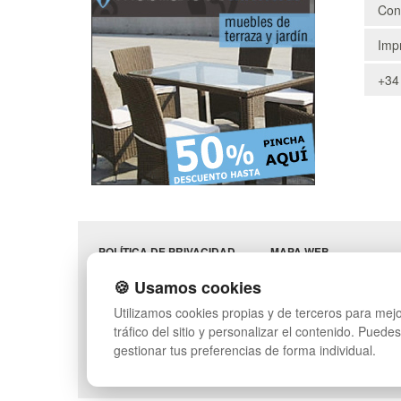
Cons
Impr
+34
POLÍTICA DE PRIVACIDAD
MAPA WEB
CONDICIONES DE USO
PREGUNTAS FRECUENT
🍪 Usamos cookies
CAMBIOS Y
INGRESA A TU CUENTA
DEVOLUCIONES
Utilizamos cookies propias y de terceros para mejo
CONTACTO
tráfico del sitio y personalizar el contenido. Puede
QUIENES SOMOS
gestionar tus preferencias de forma individual.
SÍGUENOS: