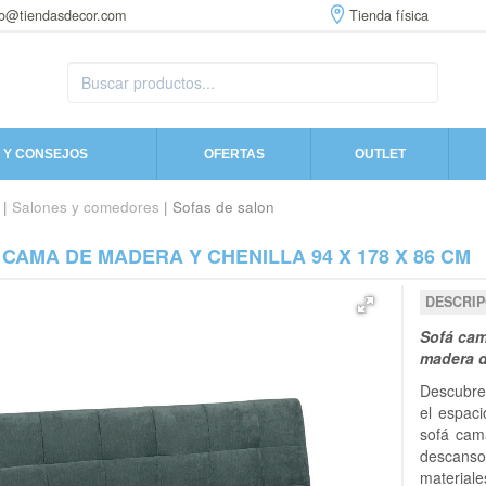
fo@tiendasdecor.com
Tienda física
 Y CONSEJOS
OFERTAS
OUTLET
|
Salones y comedores
| Sofas de salon
CAMA DE MADERA Y CHENILLA 94 X 178 X 86 CM
DESCRIP
Sofá cam
madera d
Descubre
el espaci
sofá cama
descans
material