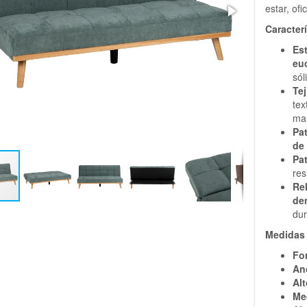
estar, ofi
Caracter
Es
eu
sól
Tej
tex
ma
Pa
de
Pa
res
Re
de
dur
Medidas
Fo
An
Al
Me