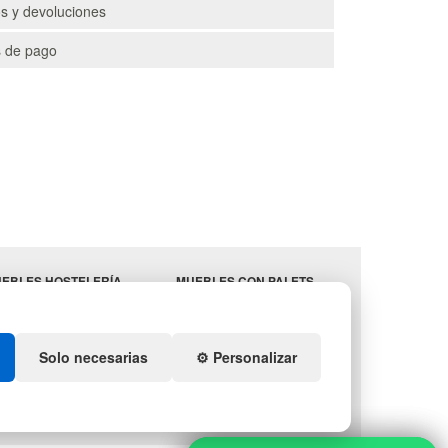
s y devoluciones
 de pago
EBLES HOSTELERÍA
MUEBLES CON PALETS
MINISTROS
LOTES DE NAVIDAD
STELERÍA
GESTIÓN DE RESIDUOS
ENDA DE DEPORTES
Solo necesarias
⚙️ Personalizar