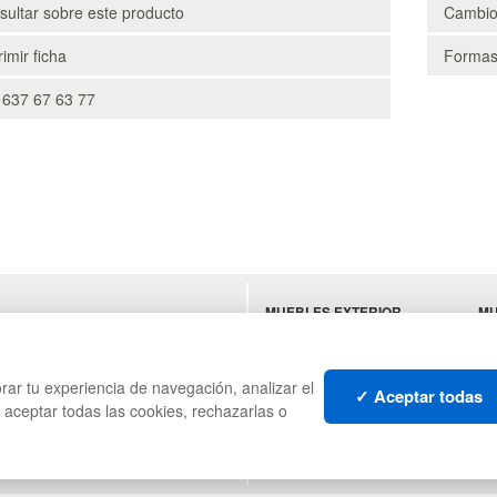
ultar sobre este producto
Cambio
imir ficha
Formas
 637 67 63 77
MUEBLES EXTERIOR
MU
ES
MUEBLES OFICINA
SU
MUEBLES VINTAGE
HO
TI
rar tu experiencia de navegación, analizar el
✓ Aceptar todas
s aceptar todas las cookies, rechazarlas o