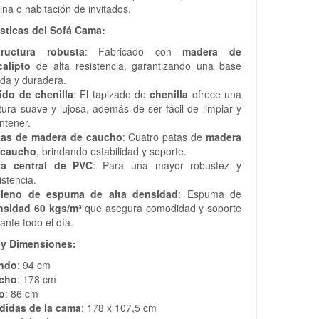
cina o habitación de invitados.
ísticas del Sofá Cama:
tructura robusta
: Fabricado con
madera de
calipto
de alta resistencia, garantizando una base
ida y duradera.
ido de chenilla
: El tapizado de
chenilla
ofrece una
tura suave y lujosa, además de ser fácil de limpiar y
ntener.
tas de madera de caucho
: Cuatro patas de
madera
 caucho
, brindando estabilidad y soporte.
ta central de PVC
: Para una mayor robustez y
istencia.
lleno de espuma de alta densidad
: Espuma de
nsidad 60 kgs/m³
que asegura comodidad y soporte
ante todo el día.
 y Dimensiones:
ndo
: 94 cm
cho
: 178 cm
to
: 86 cm
didas de la cama
: 178 x 107,5 cm