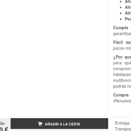
Alt
Alt
Alt
Pe
Cumple 
garantiza
Fácil mo
pocos min
¿Por qué
para qui
comprom
habita
multifunc
podrás re
Compra 
¡Renueva 
de:
Entrega 
AÑADIR A LA CESTA
0 €
Transpor