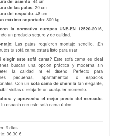
ura del asiento
: 44 cm
ura de las patas
: 20 cm
ura del respaldo
: 48 cm
so máximo soportado
: 300 kg
con la normativa europea UNE-EN 12520-2016
,
ndo un producto seguro y de calidad.
ntaje
: Las patas requieren montaje sencillo. ¡En
utos tu sofá cama estará listo para usar!
 elegir este sofá cama?
Este sofá cama es ideal
enes buscan una opción práctica y moderna sin
eter la calidad ni el diseño. Perfecto para
ciones pequeñas, apartamentos o espacios
ionales. Con un
sofá cama de chenilla
tan elegante,
cibir visitas o relajarte en cualquier momento.
ahora y aprovecha el mejor precio del mercado
.
tu espacio con este sofá cama único!
en 6 días
te: 36.30 €